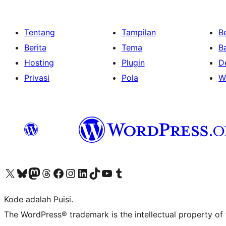
Tentang
Tampilan
Be
Berita
Tema
B
Hosting
Plugin
D
Privasi
Pola
W
Kunjungi akun X (sebelumnya Twitter) kami
Visit our Bluesky account
Kunjungi akun Mastodon kami
Visit our Threads account
Kunjungi halaman Facebook kami
Kunjungi akun Instagram kami
Kunjungi akun LinkedIn kami
Visit our TikTok account
Kunjungi channel YouTube kami
Visit our Tumblr account
Kode adalah Puisi.
The WordPress® trademark is the intellectual property of