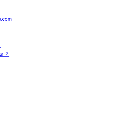
s.com
↗
ss
↗