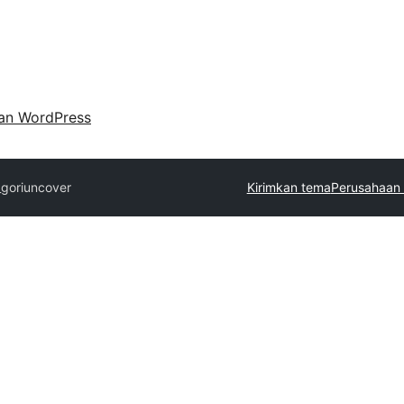
an WordPress
gori
uncover
Kirimkan tema
Perusahaan 