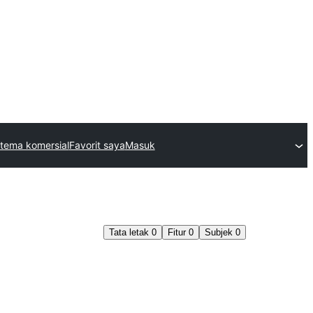
tema komersial
Favorit saya
Masuk
Tata letak
0
Fitur
0
Subjek
0