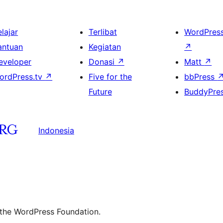
lajar
Terlibat
WordPres
antuan
Kegiatan
↗
eveloper
Donasi
↗
Matt
↗
ordPress.tv
↗
Five for the
bbPress
Future
BuddyPre
Indonesia
 the WordPress Foundation.