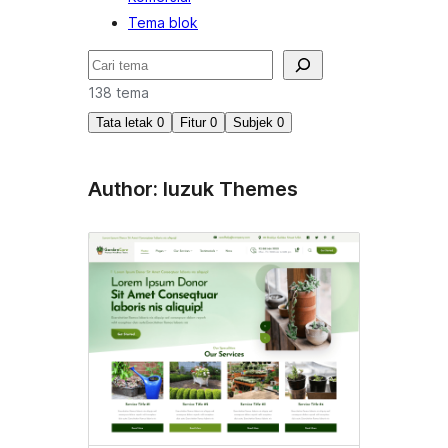
Tema blok
Cari
138 tema
Tata letak
0
Fitur
0
Subjek
0
Author: luzuk Themes