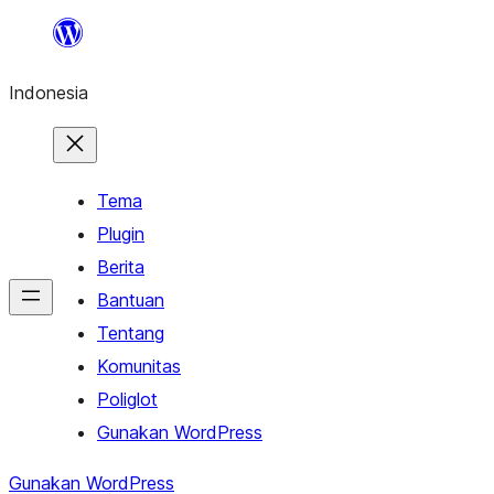
Lewati
ke
Indonesia
konten
Tema
Plugin
Berita
Bantuan
Tentang
Komunitas
Poliglot
Gunakan WordPress
Gunakan WordPress