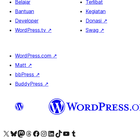
Belajar
Terlibat
Bantuan
Kegiatan
Developer
Donasi
↗
WordPress.tv
↗
Swag
↗
WordPress.com
↗
Matt
↗
bbPress
↗
BuddyPress
↗
Kunjungi akun X (sebelumnya Twitter) kami
Visit our Bluesky account
Kunjungi akun Mastodon kami
Visit our Threads account
Kunjungi halaman Facebook kami
Kunjungi akun Instagram kami
Kunjungi akun LinkedIn kami
Visit our TikTok account
Kunjungi channel YouTube kami
Visit our Tumblr account