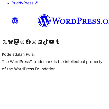
BuddyPress
↗
Kunjungi akun X (sebelumnya Twitter) kami
Visit our Bluesky account
Kunjungi akun Mastodon kami
Visit our Threads account
Kunjungi halaman Facebook kami
Kunjungi akun Instagram kami
Kunjungi akun LinkedIn kami
Visit our TikTok account
Kunjungi channel YouTube kami
Visit our Tumblr account
Kode adalah Puisi.
The WordPress® trademark is the intellectual property
of the WordPress Foundation.