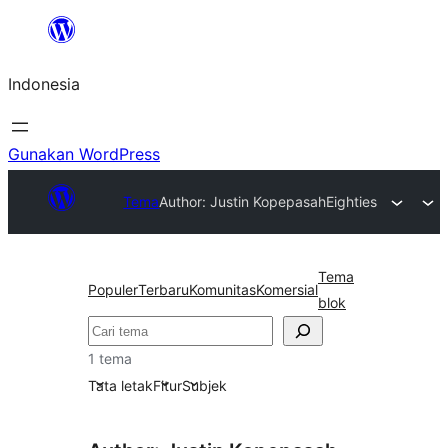
Lewati
ke
Indonesia
konten
Gunakan WordPress
Tema
Author: Justin Kopepasah
Eighties
Tema
Populer
Terbaru
Komunitas
Komersial
blok
Cari
1 tema
Tata letak
Fitur
Subjek