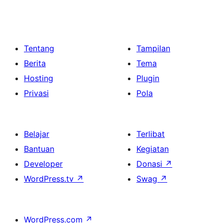
Tentang
Tampilan
Berita
Tema
Hosting
Plugin
Privasi
Pola
Belajar
Terlibat
Bantuan
Kegiatan
Developer
Donasi
↗
WordPress.tv
↗
Swag
↗
WordPress.com
↗