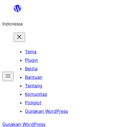
Lewati
ke
Indonesia
konten
Tema
Plugin
Berita
Bantuan
Tentang
Komunitas
Poliglot
Gunakan WordPress
Gunakan WordPress