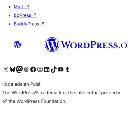
Matt
↗
bbPress
↗
BuddyPress
↗
Kunjungi akun X (sebelumnya Twitter) kami
Visit our Bluesky account
Kunjungi akun Mastodon kami
Visit our Threads account
Kunjungi halaman Facebook kami
Kunjungi akun Instagram kami
Kunjungi akun LinkedIn kami
Visit our TikTok account
Kunjungi channel YouTube kami
Visit our Tumblr account
Kode adalah Puisi.
The WordPress® trademark is the intellectual property
of the WordPress Foundation.