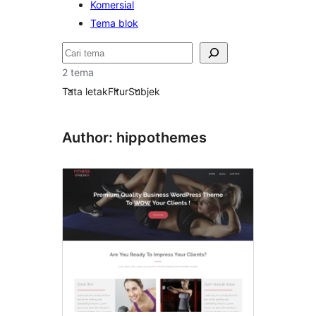
Komersial
Tema blok
Cari
2 tema
Tata letak
Fitur
Subjek
Author: hippothemes