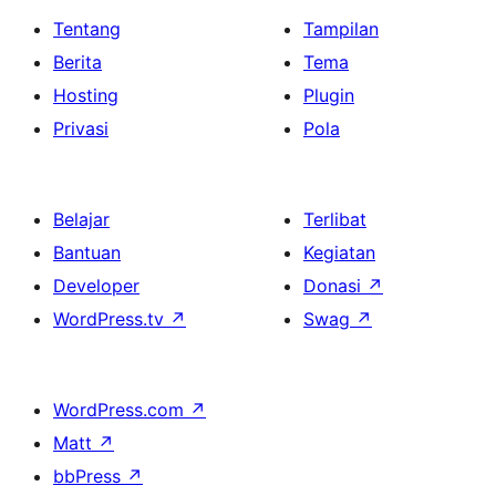
Tentang
Tampilan
Berita
Tema
Hosting
Plugin
Privasi
Pola
Belajar
Terlibat
Bantuan
Kegiatan
Developer
Donasi
↗
WordPress.tv
↗
Swag
↗
WordPress.com
↗
Matt
↗
bbPress
↗