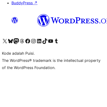
BuddyPress
↗
Kunjungi akun X (sebelumnya Twitter) kami
Visit our Bluesky account
Kunjungi akun Mastodon kami
Visit our Threads account
Kunjungi halaman Facebook kami
Kunjungi akun Instagram kami
Kunjungi akun LinkedIn kami
Visit our TikTok account
Kunjungi channel YouTube kami
Visit our Tumblr account
Kode adalah Puisi.
The WordPress® trademark is the intellectual property
of the WordPress Foundation.