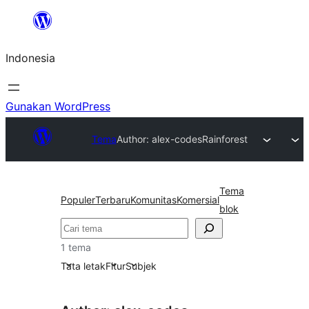
Lewati
ke
Indonesia
konten
Gunakan WordPress
Tema
Author: alex-codes
Rainforest
Tema
Populer
Terbaru
Komunitas
Komersial
blok
Cari
1 tema
Tata letak
Fitur
Subjek