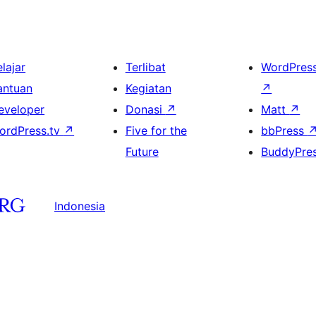
lajar
Terlibat
WordPres
antuan
Kegiatan
↗
eveloper
Donasi
↗
Matt
↗
ordPress.tv
↗
Five for the
bbPress
Future
BuddyPre
Indonesia