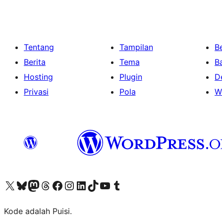
Tentang
Tampilan
Be
Berita
Tema
B
Hosting
Plugin
D
Privasi
Pola
W
Kunjungi akun X (sebelumnya Twitter) kami
Visit our Bluesky account
Kunjungi akun Mastodon kami
Visit our Threads account
Kunjungi halaman Facebook kami
Kunjungi akun Instagram kami
Kunjungi akun LinkedIn kami
Visit our TikTok account
Kunjungi channel YouTube kami
Visit our Tumblr account
Kode adalah Puisi.