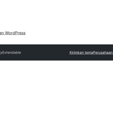
an WordPress
fy
Extendable
Kirimkan tema
Perusahaan 