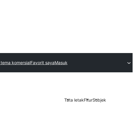
tema komersial
Favorit saya
Masuk
Tata letak
Fitur
Subjek