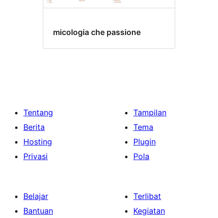
micologia che passione
Tentang
Tampilan
Berita
Tema
Hosting
Plugin
Privasi
Pola
Belajar
Terlibat
Bantuan
Kegiatan