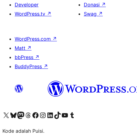
Developer
Donasi
↗
WordPress.tv
↗
Swag
↗
WordPress.com
↗
Matt
↗
bbPress
↗
BuddyPress
↗
Kunjungi akun X (sebelumnya Twitter) kami
Visit our Bluesky account
Kunjungi akun Mastodon kami
Visit our Threads account
Kunjungi halaman Facebook kami
Kunjungi akun Instagram kami
Kunjungi akun LinkedIn kami
Visit our TikTok account
Kunjungi channel YouTube kami
Visit our Tumblr account
Kode adalah Puisi.