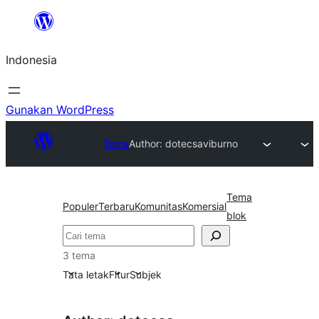
Lewati
ke
Indonesia
konten
Gunakan WordPress
Tema
Author: dotecsa
viburno
Tema
Populer
Terbaru
Komunitas
Komersial
blok
Cari
3 tema
Tata letak
Fitur
Subjek