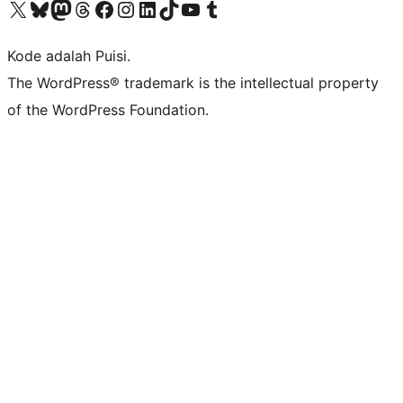
Kunjungi akun X (sebelumnya Twitter) kami
Visit our Bluesky account
Kunjungi akun Mastodon kami
Visit our Threads account
Kunjungi halaman Facebook kami
Kunjungi akun Instagram kami
Kunjungi akun LinkedIn kami
Visit our TikTok account
Kunjungi channel YouTube kami
Visit our Tumblr account
Kode adalah Puisi.
The WordPress® trademark is the intellectual property
of the WordPress Foundation.