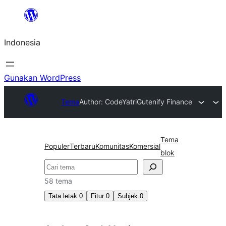
Lewati
ke
Indonesia
konten
Gunakan WordPress
Tema
Author: CodeYatri
Gutenify Finance
Tema
Populer
Terbaru
Komunitas
Komersial
blok
Cari
58 tema
Tata letak
0
Fitur
0
Subjek
0