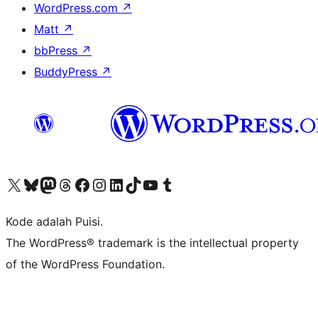
WordPress.com
↗
Matt
↗
bbPress
↗
BuddyPress
↗
Kunjungi akun X (sebelumnya Twitter) kami
Visit our Bluesky account
Kunjungi akun Mastodon kami
Visit our Threads account
Kunjungi halaman Facebook kami
Kunjungi akun Instagram kami
Kunjungi akun LinkedIn kami
Visit our TikTok account
Kunjungi channel YouTube kami
Visit our Tumblr account
Kode adalah Puisi.
The WordPress® trademark is the intellectual property
of the WordPress Foundation.