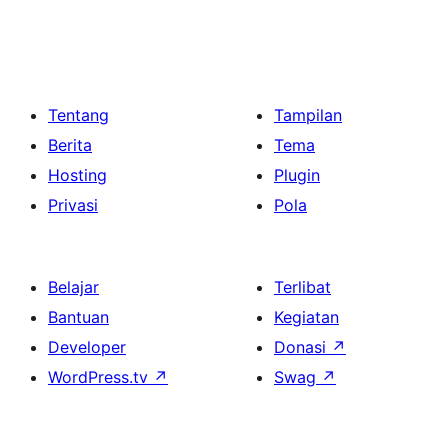
Tentang
Tampilan
Berita
Tema
Hosting
Plugin
Privasi
Pola
Belajar
Terlibat
Bantuan
Kegiatan
Developer
Donasi
↗
WordPress.tv
↗
Swag
↗