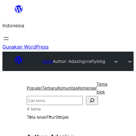
Lewati
ke
Indonesia
konten
Gunakan WordPress
Tema
Author: Adazing
craftyblog
Tema
Populer
Terbaru
Komunitas
Komersial
blok
Cari
4 tema
Tata letak
Fitur
Subjek