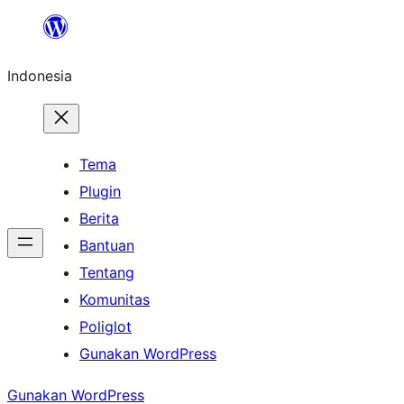
Lewati
ke
Indonesia
konten
Tema
Plugin
Berita
Bantuan
Tentang
Komunitas
Poliglot
Gunakan WordPress
Gunakan WordPress