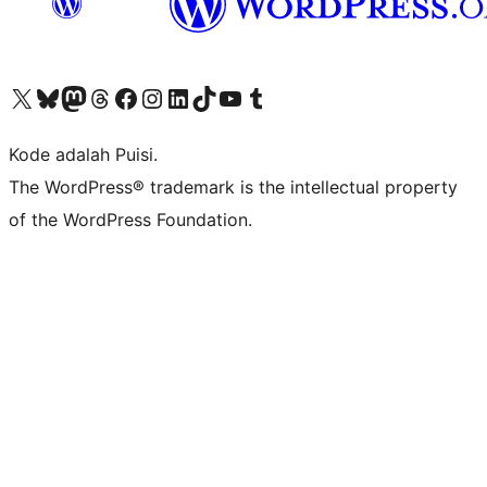
Kunjungi akun X (sebelumnya Twitter) kami
Visit our Bluesky account
Kunjungi akun Mastodon kami
Visit our Threads account
Kunjungi halaman Facebook kami
Kunjungi akun Instagram kami
Kunjungi akun LinkedIn kami
Visit our TikTok account
Kunjungi channel YouTube kami
Visit our Tumblr account
Kode adalah Puisi.
The WordPress® trademark is the intellectual property
of the WordPress Foundation.