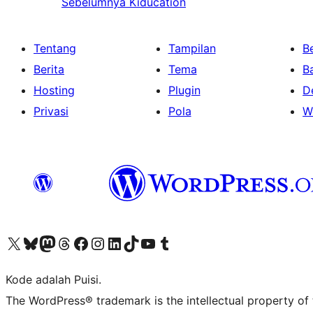
Sebelumnya
Kiducation
Tentang
Tampilan
Be
Berita
Tema
B
Hosting
Plugin
D
Privasi
Pola
W
Kunjungi akun X (sebelumnya Twitter) kami
Visit our Bluesky account
Kunjungi akun Mastodon kami
Visit our Threads account
Kunjungi halaman Facebook kami
Kunjungi akun Instagram kami
Kunjungi akun LinkedIn kami
Visit our TikTok account
Kunjungi channel YouTube kami
Visit our Tumblr account
Kode adalah Puisi.
The WordPress® trademark is the intellectual property of