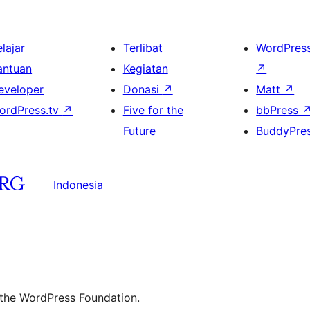
lajar
Terlibat
WordPres
antuan
Kegiatan
↗
eveloper
Donasi
↗
Matt
↗
ordPress.tv
↗
Five for the
bbPress
Future
BuddyPre
Indonesia
 the WordPress Foundation.