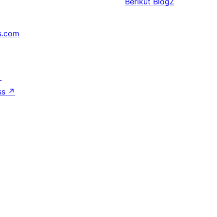
Berikut
BlogZ
s.com
↗
ss
↗