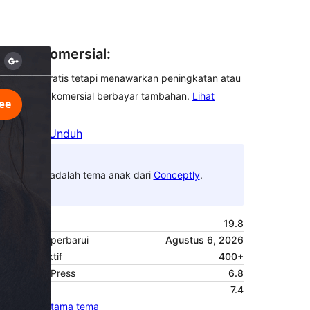
Tema komersial:
Tema ini gratis tetapi menawarkan peningkatan atau
dukungan komersial berbayar tambahan.
Lihat
bantuan
Pratinjau
Unduh
Ini adalah tema anak dari
Conceptly
.
Versi
19.8
Terakhir diperbarui
Agustus 6, 2026
Instalasi aktif
400+
Versi WordPress
6.8
Versi PHP
7.4
Halaman utama tema