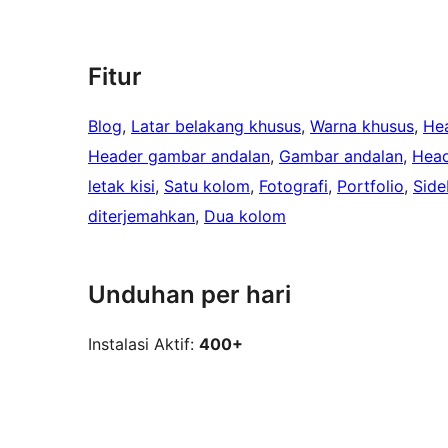
Fitur
Blog
, 
Latar belakang khusus
, 
Warna khusus
, 
He
Header gambar andalan
, 
Gambar andalan
, 
Head
letak kisi
, 
Satu kolom
, 
Fotografi
, 
Portfolio
, 
Side
diterjemahkan
, 
Dua kolom
Unduhan per hari
Instalasi Aktif:
400+