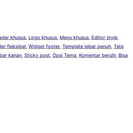
ader khusus
, 
Logo khusus
, 
Menu khusus
, 
Editor style
, 
er fleksibel
, 
Widget footer
, 
Template lebar penuh
, 
Tata
bar kanan
, 
Sticky post
, 
Opsi Tema
, 
Komentar berulir
, 
Bisa