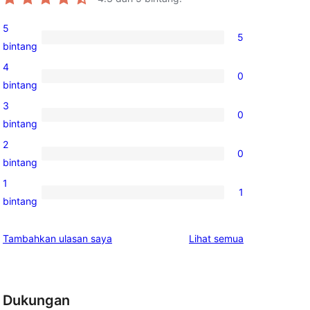
5
5
5
bintang
ulasan
4
0
5-
0
bintang
bintang
ulasan
3
0
4-
0
bintang
bintang
ulasan
2
0
3-
0
bintang
bintang
ulasan
1
1
2-
1
bintang
bintang
ulasan
1-
ulasan
Tambahkan ulasan saya
Lihat semua
bintang
Dukungan