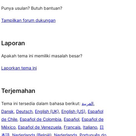
Punya usulan? Butuh bantuan?
Tampilkan forum dukungan
Laporan
Apakah tema ini memiliki masalah besar?
Laporkan tema ini
Terjemahan
Tema ini tersedia dalam bahasa berikut:
العربية
,
Dansk
,
Deutsch
,
English (UK)
,
English (US)
,
Español
de Chile
,
Español de Colombia
,
Español
,
Español de
México
,
Español de Venezuela
,
Français
,
Italiano
,
日
本語
,
Nederlands (België)
,
Nederlands
,
Português do