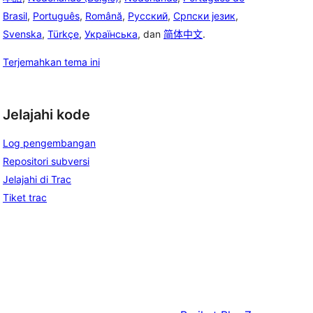
Brasil
,
Português
,
Română
,
Русский
,
Српски језик
,
Svenska
,
Türkçe
,
Українська
, dan
简体中文
.
Terjemahkan tema ini
Jelajahi kode
Log pengembangan
Repositori subversi
Jelajahi di Trac
Tiket trac