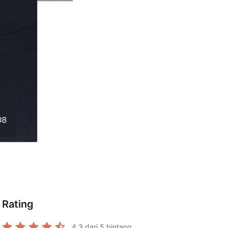
Rating
4.3
dari 5 bintang.