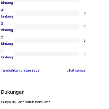
, 
1
bintang
ulasan
4
2
5-
2
bintang
bintang
ulasan
3
0
4-
0
bintang
bintang
ulasan
2
0
3-
0
bintang
bintang
ulasan
1
0
2-
0
bintang
bintang
ulasan
1-
ulasan
Tambahkan ulasan saya
Lihat semua
bintang
Dukungan
Punya usulan? Butuh bantuan?