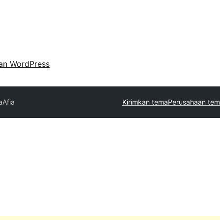
an WordPress
a
Afia
Kirimkan tema
Perusahaan tem