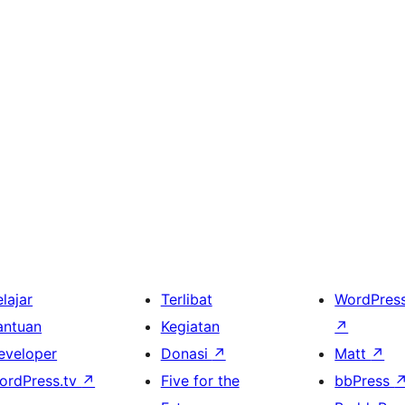
lajar
Terlibat
WordPres
antuan
Kegiatan
↗
eveloper
Donasi
↗
Matt
↗
ordPress.tv
↗
Five for the
bbPress