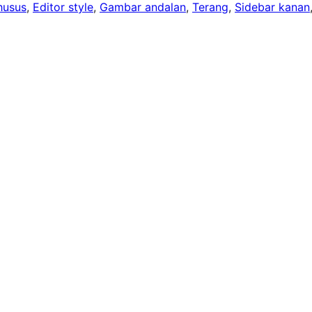
husus
, 
Editor style
, 
Gambar andalan
, 
Terang
, 
Sidebar kanan