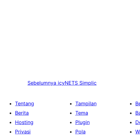
Sebelumnya
icyNETS Simplic
Tentang
Tampilan
Be
Berita
Tema
B
Hosting
Plugin
D
Privasi
Pola
W