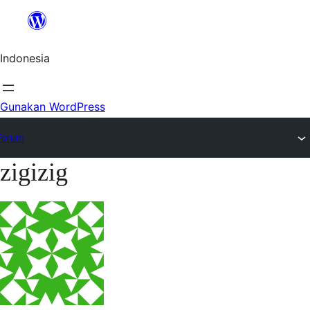
Lewat
ke
Indonesia
konten
Gunakan WordPress
Forum
zigizig
Lewati
ke
konten