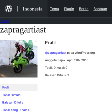
Lewat
Indonesia
Tema
Plugin
Berita
Bantuan
ke
konten
Forum
zapragartiast
Lewati
ke
Profil
konten
@zapragartiast
pada WordPress.org
Anggota Sejak: April 11th, 2010
Topik Dimulai: 0
Balasan Ditulis: 3
Profil
Topik Dimulai
Balasan Ditulis
Topik Yang Dibalas