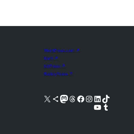
WordPress.com
↗
Matt
↗
bbPress
↗
BuddyPress
↗
Kunjungi akun X (sebelumnya Twitter) kami
Visit our Bluesky account
Kunjungi akun Mastodon kami
Visit our Threads account
Kunjungi halaman Facebook kami
Kunjungi akun Instagram kami
Kunjungi akun LinkedIn kami
Visit our TikTok account
Kunjungi channel YouTube kami
Visit our Tumblr account