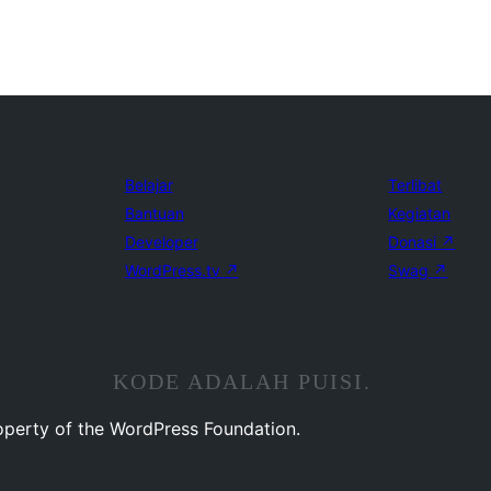
Belajar
Terlibat
Bantuan
Kegiatan
Developer
Donasi
↗
WordPress.tv
↗
Swag
↗
KODE ADALAH PUISI.
operty of the WordPress Foundation.