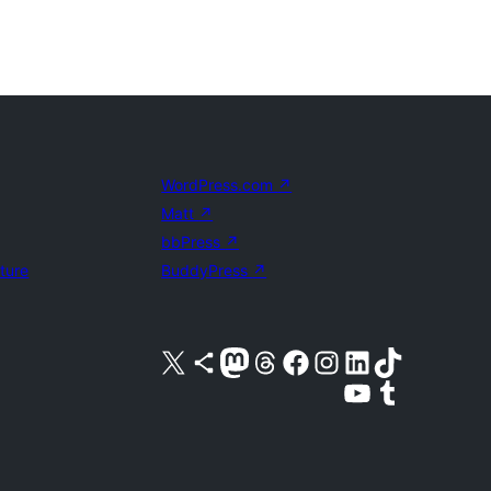
WordPress.com
↗
Matt
↗
bbPress
↗
uture
BuddyPress
↗
Kunjungi akun X (sebelumnya Twitter) kami
Visit our Bluesky account
Kunjungi akun Mastodon kami
Visit our Threads account
Kunjungi halaman Facebook kami
Kunjungi akun Instagram kami
Kunjungi akun LinkedIn kami
Visit our TikTok account
Kunjungi channel YouTube kami
Visit our Tumblr account