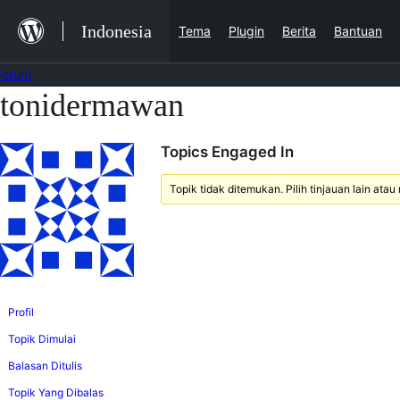
Lewat
Indonesia
Tema
Plugin
Berita
Bantuan
ke
konten
Forum
tonidermawan
Lewati
ke
Topics Engaged In
konten
Topik tidak ditemukan. Pilih tinjauan lain atau 
Profil
Topik Dimulai
Balasan Ditulis
Topik Yang Dibalas