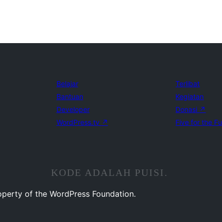
Belajar
Terlibat
Bantuan
Kegiatan
Developer
Donasi
↗
WordPress.tv
↗
Five for the F
KODE ADALAH PUISI.
operty of the WordPress Foundation.