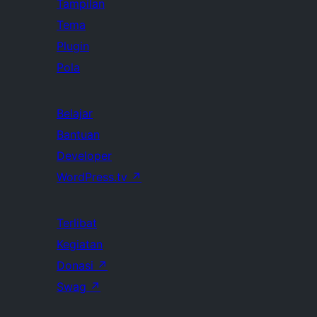
Tampilan
Tema
Plugin
Pola
Belajar
Bantuan
Developer
WordPress.tv
↗
Terlibat
Kegiatan
Donasi
↗
Swag
↗