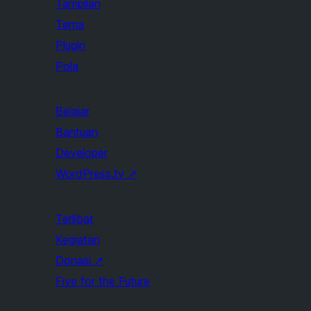
Tampilan
Tema
Plugin
Pola
Belajar
Bantuan
Developer
WordPress.tv
↗
Terlibat
Kegiatan
Donasi
↗
Five for the Future