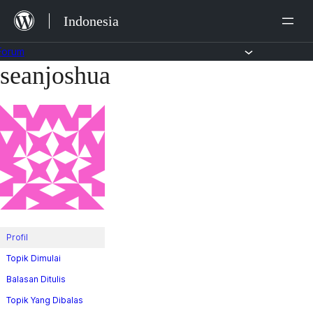
Lewat
Indonesia
ke
konten
Forum
seanjoshua
Lewati
ke
konten
Profil
Topik Dimulai
Balasan Ditulis
Topik Yang Dibalas