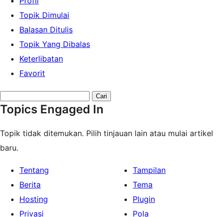
Profil
Topik Dimulai
Balasan Ditulis
Topik Yang Dibalas
Keterlibatan
Favorit
Search
Topics Engaged In
topics:
Topik tidak ditemukan. Pilih tinjauan lain atau mulai artikel
baru.
Tentang
Tampilan
Berita
Tema
Hosting
Plugin
Privasi
Pola