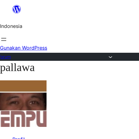
Lewat
ke
Indonesia
konten
Gunakan WordPress
Forum
pallawa
Lewati
ke
konten