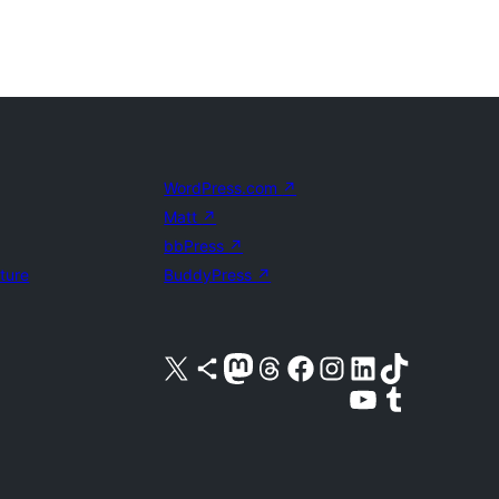
WordPress.com
↗
Matt
↗
bbPress
↗
uture
BuddyPress
↗
Kunjungi akun X (sebelumnya Twitter) kami
Visit our Bluesky account
Kunjungi akun Mastodon kami
Visit our Threads account
Kunjungi halaman Facebook kami
Kunjungi akun Instagram kami
Kunjungi akun LinkedIn kami
Visit our TikTok account
Kunjungi channel YouTube kami
Visit our Tumblr account