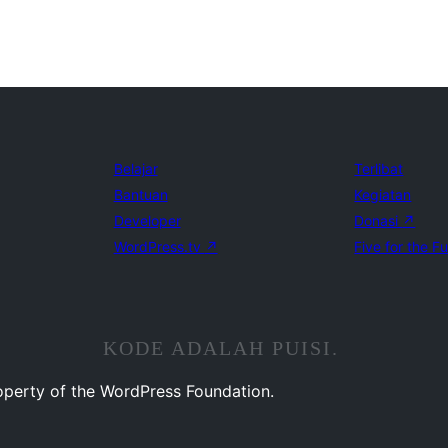
Belajar
Terlibat
Bantuan
Kegiatan
Developer
Donasi
↗
WordPress.tv
↗
Five for the F
KODE ADALAH PUISI.
operty of the WordPress Foundation.