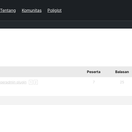
Tentang
Komunitas
Poliglot
Peserta
Balasan
uperadmin plugin
7
25
1
2