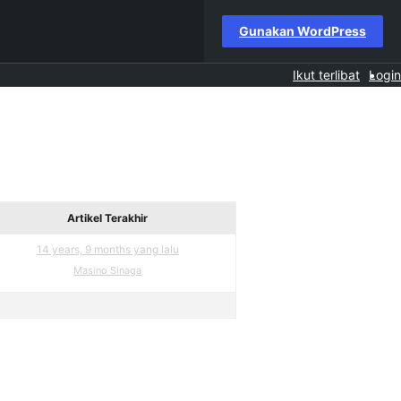
Gunakan WordPress
Ikut terlibat
Login
Artikel Terakhir
14 years, 9 months yang lalu
Masino Sinaga