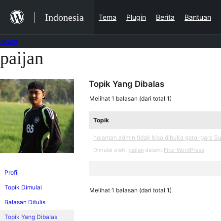
Lewat
Indonesia
Tema
Plugin
Berita
Bantuan
ke
konten
Forum
paijan
Lewati
ke
Topik Yang Dibalas
konten
Melihat 1 balasan (dari total 1)
Topik
halaman admin tidak bisa dibuka gara-gara S
Dimulai oleh:
paijan
dalam:
Fitur WordPress
Profil
Topik Dimulai
Melihat 1 balasan (dari total 1)
Balasan Ditulis
Topik Yang Dibalas