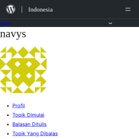
Lewat
Indonesia
ke
konten
Forum
navys
Lewati
ke
konten
Profil
Topik Dimulai
Balasan Ditulis
Topik Yang Dibalas