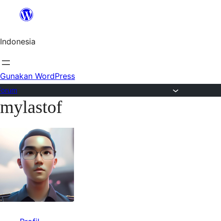
Lewat
ke
Indonesia
konten
Gunakan WordPress
Forum
mylastof
Lewati
ke
konten