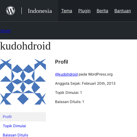
Lewat
Indonesia
Tema
Plugin
Berita
Bantuan
ke
konten
Forum
kudohdroid
Lewati
ke
Profil
konten
@kudohdroid
pada WordPress.org
Anggota Sejak: Februari 20th, 2013
Topik Dimulai: 1
Balasan Ditulis: 1
Profil
Topik Dimulai
Balasan Ditulis