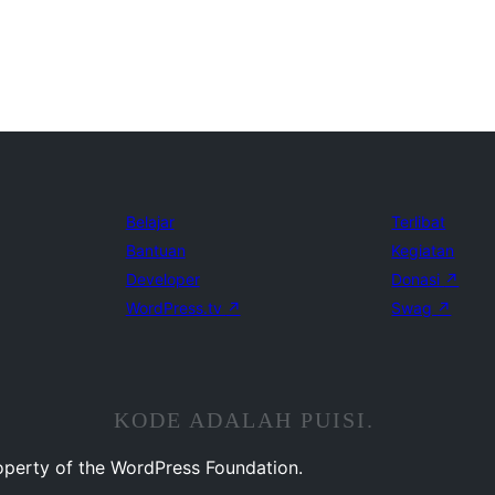
Belajar
Terlibat
Bantuan
Kegiatan
Developer
Donasi
↗
WordPress.tv
↗
Swag
↗
KODE ADALAH PUISI.
operty of the WordPress Foundation.