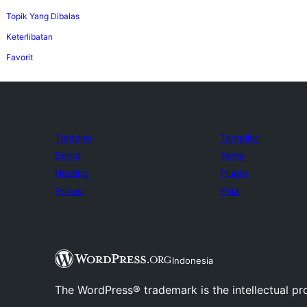
Topik Yang Dibalas
Keterlibatan
Favorit
Tentang
Tampilan
Berita
Tema
Hosting
Plugin
Privasi
Pola
Indonesia
The WordPress® trademark is the intellectual pr