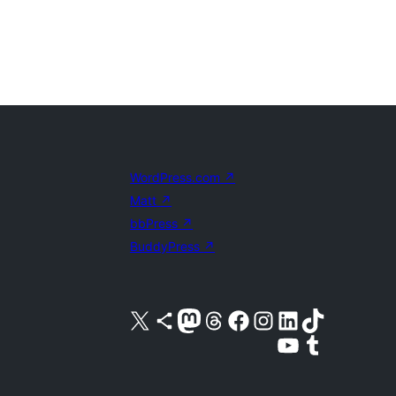
WordPress.com
↗
Matt
↗
bbPress
↗
BuddyPress
↗
Kunjungi akun X (sebelumnya Twitter) kami
Visit our Bluesky account
Kunjungi akun Mastodon kami
Visit our Threads account
Kunjungi halaman Facebook kami
Kunjungi akun Instagram kami
Kunjungi akun LinkedIn kami
Visit our TikTok account
Kunjungi channel YouTube kami
Visit our Tumblr account