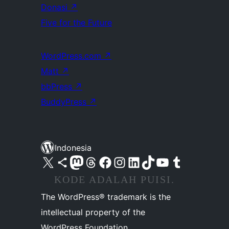
Donasi
↗
Five for the Future
WordPress.com
↗
Matt
↗
bbPress
↗
BuddyPress
↗
Indonesia
Kunjungi akun X (sebelumnya Twitter) kami
Visit our Bluesky account
Kunjungi akun Mastodon kami
Visit our Threads account
Kunjungi halaman Facebook kami
Kunjungi akun Instagram kami
Kunjungi akun LinkedIn kami
Visit our TikTok account
Kunjungi channel YouTube kami
Visit our Tumblr account
KODE ADALAH PUISI.
The WordPress® trademark is the
intellectual property of the
WordPress Foundation.