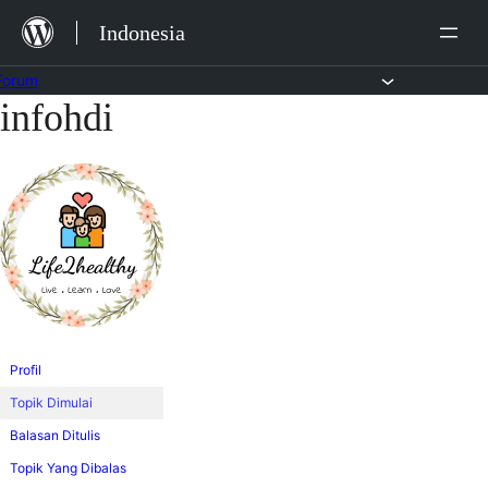
Lewat
Indonesia
ke
konten
Forum
infohdi
Lewati
ke
konten
Profil
Topik Dimulai
Balasan Ditulis
Topik Yang Dibalas