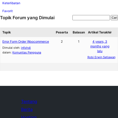
Keterlibatan
Favorit
Topik Forum yang Dimulai
Topik
Peserta
Balasan
Artikel Terakhir
Error Form Order Woocommerce
2
1
4 years, 3
months yang
Dimulai oleh:
infohdi
lalu
dalam:
Komunitas Pengguna
Robi Erwin Setiawan
Tentang
Berita
Hosting