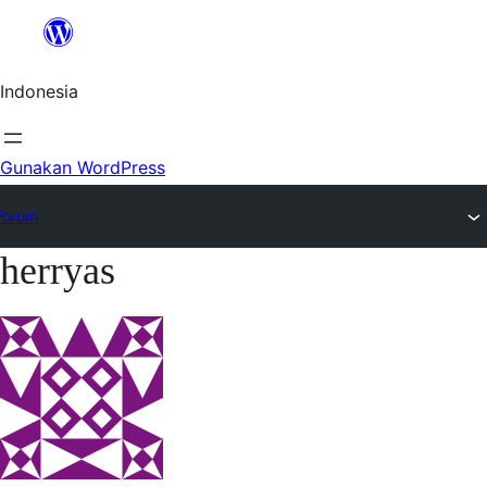
Lewat
ke
Indonesia
konten
Gunakan WordPress
Forum
herryas
Lewati
ke
konten