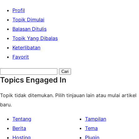
Profil
Topik Dimulai
Balasan Ditulis
Topik Yang Dibalas
Keterlibatan
Favorit
Search
Topics Engaged In
topics:
Topik tidak ditemukan. Pilih tinjauan lain atau mulai artikel
baru.
Tentang
Tampilan
Berita
Tema
Hosting
Plugin