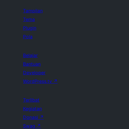
Tampilan
Tema
Plugin
Pola
Belajar
Bantuan
Developer
WordPress.tv
↗
Terlibat
Kegiatan
Donasi
↗
Swag
↗