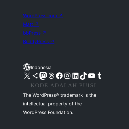
WordPress.com
↗
Matt
↗
bbPress
↗
BuddyPress
↗
Indonesia
Kunjungi akun X (sebelumnya Twitter) kami
Visit our Bluesky account
Kunjungi akun Mastodon kami
Visit our Threads account
Kunjungi halaman Facebook kami
Kunjungi akun Instagram kami
Kunjungi akun LinkedIn kami
Visit our TikTok account
Kunjungi channel YouTube kami
Visit our Tumblr account
KODE ADALAH PUISI.
The WordPress® trademark is the
intellectual property of the
WordPress Foundation.