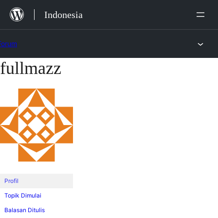
Lewat
Indonesia
ke
konten
Forum
fullmazz
Lewati
ke
konten
Profil
Topik Dimulai
Balasan Ditulis