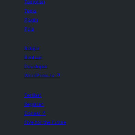
Tampilan
Tema
Plugin
Pola
Belajar
Bantuan
Developer
WordPress.tv
↗
Terlibat
Kegiatan
Donasi
↗
Five for the Future