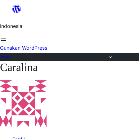
Lewat
ke
Indonesia
konten
Gunakan WordPress
Forum
Caralina
Lewati
ke
konten