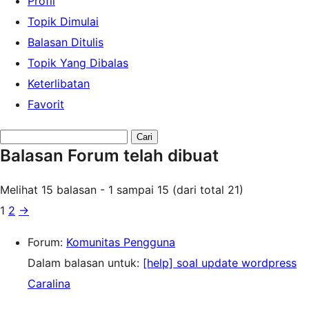
Profil
Topik Dimulai
Balasan Ditulis
Topik Yang Dibalas
Keterlibatan
Favorit
Search
Balasan Forum telah dibuat
replies:
Melihat 15 balasan - 1 sampai 15 (dari total 21)
1
2
→
Forum:
Komunitas Pengguna
Dalam balasan untuk:
[help] soal update wordpress
Caralina