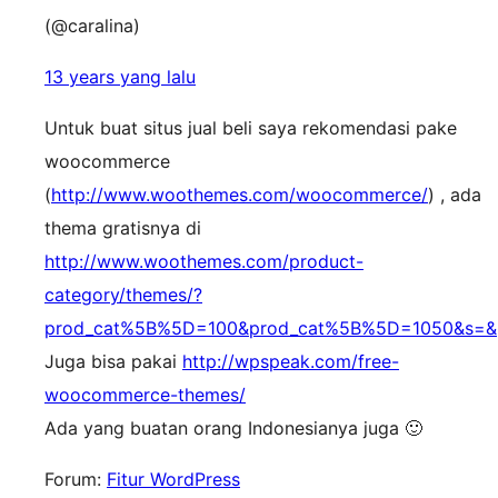
(@caralina)
13 years yang lalu
Untuk buat situs jual beli saya rekomendasi pake
woocommerce
(
http://www.woothemes.com/woocommerce/
) , ada
thema gratisnya di
http://www.woothemes.com/product-
category/themes/?
prod_cat%5B%5D=100&prod_cat%5B%5D=1050&s=&p
Juga bisa pakai
http://wpspeak.com/free-
woocommerce-themes/
Ada yang buatan orang Indonesianya juga 🙂
Forum:
Fitur WordPress