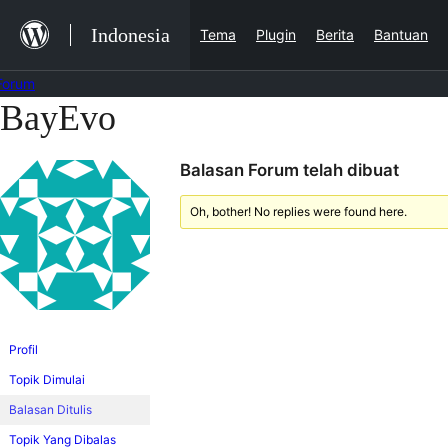
Lewat
Indonesia
Tema
Plugin
Berita
Bantuan
ke
konten
Forum
BayEvo
Lewati
ke
Balasan Forum telah dibuat
konten
Oh, bother! No replies were found here.
Profil
Topik Dimulai
Balasan Ditulis
Topik Yang Dibalas