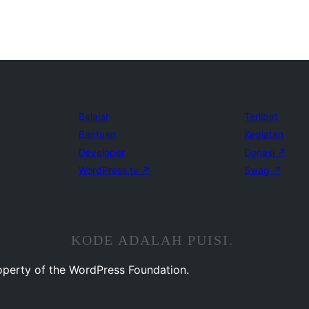
Belajar
Terlibat
Bantuan
Kegiatan
Developer
Donasi
↗
WordPress.tv
↗
Swag
↗
KODE ADALAH PUISI.
operty of the WordPress Foundation.