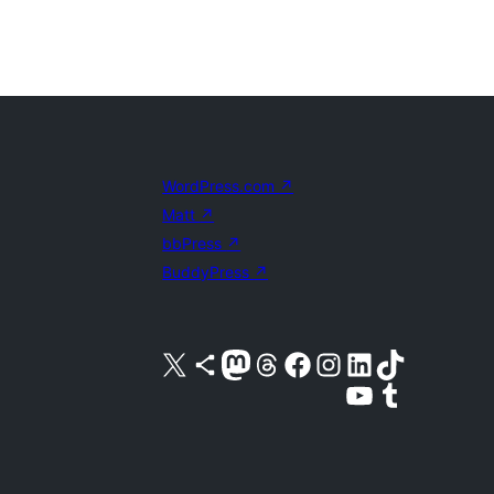
WordPress.com
↗
Matt
↗
bbPress
↗
BuddyPress
↗
Kunjungi akun X (sebelumnya Twitter) kami
Visit our Bluesky account
Kunjungi akun Mastodon kami
Visit our Threads account
Kunjungi halaman Facebook kami
Kunjungi akun Instagram kami
Kunjungi akun LinkedIn kami
Visit our TikTok account
Kunjungi channel YouTube kami
Visit our Tumblr account