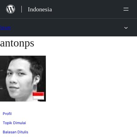
Lewat
Indonesia
ke
konten
Forum
antonps
Lewati
ke
konten
Profil
Topik Dimulai
Balasan Ditulis