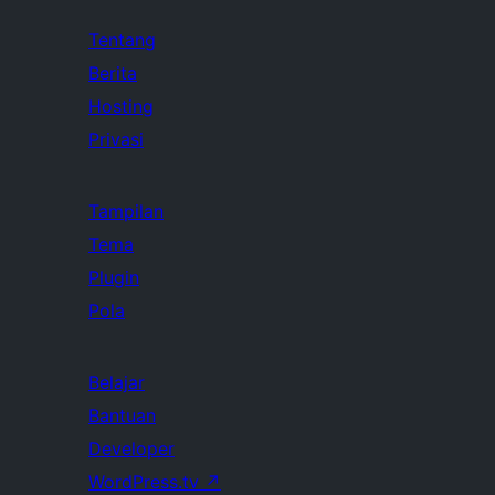
Tentang
Berita
Hosting
Privasi
Tampilan
Tema
Plugin
Pola
Belajar
Bantuan
Developer
WordPress.tv
↗