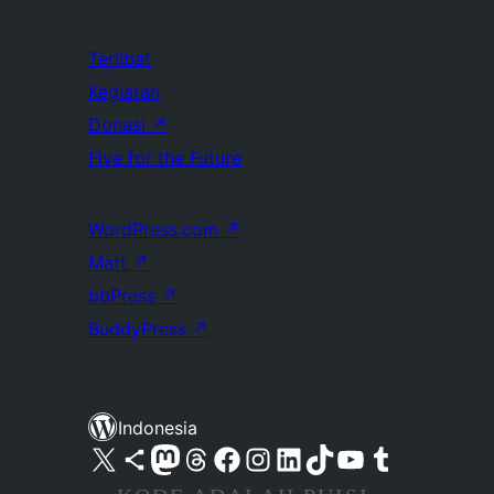
Terlibat
Kegiatan
Donasi
↗
Five for the Future
WordPress.com
↗
Matt
↗
bbPress
↗
BuddyPress
↗
Indonesia
Kunjungi akun X (sebelumnya Twitter) kami
Visit our Bluesky account
Kunjungi akun Mastodon kami
Visit our Threads account
Kunjungi halaman Facebook kami
Kunjungi akun Instagram kami
Kunjungi akun LinkedIn kami
Visit our TikTok account
Kunjungi channel YouTube kami
Visit our Tumblr account