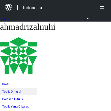
Lewat
Indonesia
ke
konten
Forum
ahmadrizalnuhi
Lewati
ke
konten
Profil
Topik Dimulai
Balasan Ditulis
Topik Yang Dibalas