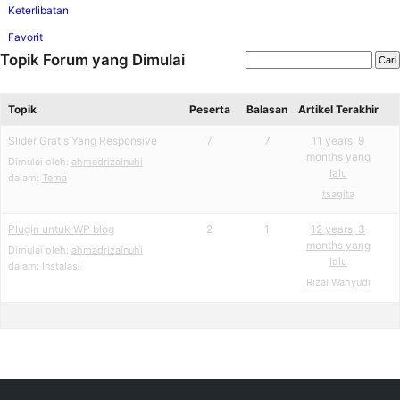
Keterlibatan
Favorit
Topik Forum yang Dimulai
Topik
Peserta
Balasan
Artikel Terakhir
Slider Gratis Yang Responsive
7
7
11 years, 9
months yang
Dimulai oleh:
ahmadrizalnuhi
lalu
dalam:
Tema
tsagita
Plugin untuk WP blog
2
1
12 years, 3
months yang
Dimulai oleh:
ahmadrizalnuhi
lalu
dalam:
Instalasi
Rizal Wahyudi