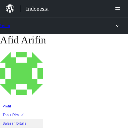
Lewat
Indonesia
ke
konten
Forum
Afid Arifin
Lewati
ke
konten
Profil
Topik Dimulai
Balasan Ditulis