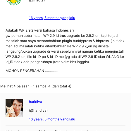
(@madta)
16 years, 5 months yang lalu
Adakah WP 2.9.2 versi bahasa Indonesia ?
gw pernah coba install WP 2.9_id trus upgrade ke 2.9.2_en, tapi terjadi
masalah saat saya menambahkan plugin buddypress & bbpress. (ini tidak
menjadi masalah ketika ditambahkan ke WP 2.9.2_en yg diinstall
langsung/bukan upgrade dr versi sebelumnya) namun ketika menginstall
WP 2.9.2_en, file id_ID po & id_ID mo (yg ada di WP 2.9_ID)dan WLANG ke
id_ID tidak ada pengaruhnya (tetap dlm bhs inggris).
MOHON PENCERAHAN ………….
Melihat 4 balasan - 1 sampai 4 (dari total 4)
haridiva
(@haridiva)
16 years, 5 months yang lalu