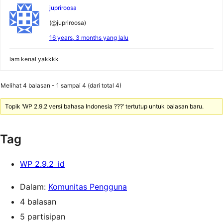
jupriroosa
(@jupriroosa)
16 years, 3 months yang lalu
lam kenal yakkkk
Melihat 4 balasan - 1 sampai 4 (dari total 4)
Topik ‘WP 2.9.2 versi bahasa Indonesia ???’ tertutup untuk balasan baru.
Tag
WP 2.9.2_id
Dalam:
Komunitas Pengguna
4 balasan
5 partisipan