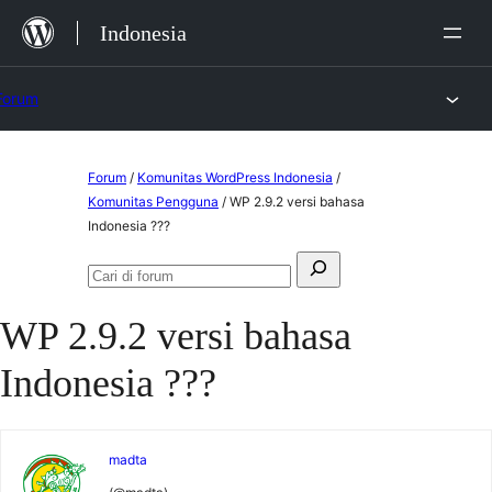
Lewat
Indonesia
ke
konten
Forum
Lewati
Forum
/
Komunitas WordPress Indonesia
/
ke
Komunitas Pengguna
/
WP 2.9.2 versi bahasa
Indonesia ???
konten
Mencari:
Cari
di
WP 2.9.2 versi bahasa
forum
Indonesia ???
madta