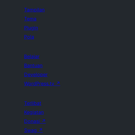
Tampilan
Tema
Plugin
Pola
Belajar
Bantuan
Developer
WordPress.tv
↗
Terlibat
Kegiatan
Donasi
↗
Swag
↗