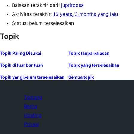
Balasan terakhir dari:
jupriroosa
Aktivitas terakhir:
16 years, 3 months yang lalu
Status: belum terselesaikan
Topik
Topik Paling Disukai
Topik tanpa balasan
Topik di luar bantuan
Topik yang terselesaikan
Topik yang belum terselesaikan
Semua topik
Tentang
Berita
Hosting
Privasi