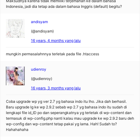
Maksudnya karena tidak memiliki terjemahan ke dalam bahasa
Indonesia, jadi dia tetap ada dalam bahasa Inggris (default) begitu?
andisyam
(@andisyam)
16 years, 4 months yang lalu
mungkin permasalahnnya terletak pada file .htaccess
udienroy
(@udienroy)
16 years, 3 months yang lalu
Coba upgrade wp yg ver 2.7 yg bahasa indo itu lho. Jika dah berhasil.
Baru upgrade lg ke wp 2.9.2 sebab wp 2.7 yg bahasa indo itu sudah di
lengkapi file id_ID po dan seperangkatnya yg terletak di wp-content dan
termasuk di wp-config.php nanti kalau mau upgrade ke wp 2.9.2 baru deh
wp-config dan wp-content tetap pakai yg lama. Hah! Sudah to?
Hahahahaha