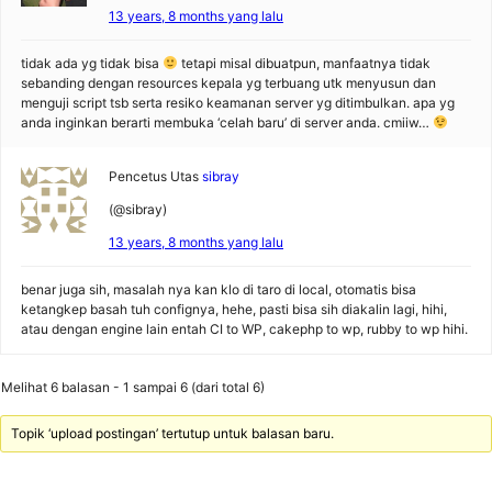
13 years, 8 months yang lalu
tidak ada yg tidak bisa
tetapi misal dibuatpun, manfaatnya tidak
sebanding dengan resources kepala yg terbuang utk menyusun dan
menguji script tsb serta resiko keamanan server yg ditimbulkan. apa yg
anda inginkan berarti membuka ‘celah baru’ di server anda. cmiiw…
Pencetus Utas
sibray
(@sibray)
13 years, 8 months yang lalu
benar juga sih, masalah nya kan klo di taro di local, otomatis bisa
ketangkep basah tuh confignya, hehe, pasti bisa sih diakalin lagi, hihi,
atau dengan engine lain entah CI to WP, cakephp to wp, rubby to wp hihi.
Melihat 6 balasan - 1 sampai 6 (dari total 6)
Topik ‘upload postingan’ tertutup untuk balasan baru.