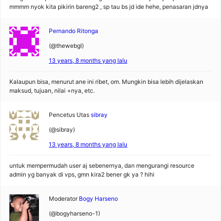
mmmm nyok kita pikirin bareng2 , sp tau bs jd ide hehe, penasaran jdnya
Pernando Ritonga
(@thewebgl)
13 years, 8 months yang lalu
Kalaupun bisa, menurut ane ini ribet, om. Mungkin bisa lebih dijelaskan
maksud, tujuan, nilai +nya, etc.
Pencetus Utas
sibray
(@sibray)
13 years, 8 months yang lalu
untuk mempermudah user aj sebenernya, dan mengurangi resource
admin yg banyak di vps, gmn kira2 bener gk ya ? hihi
Moderator
Bogy Harseno
(@bogyharseno-1)