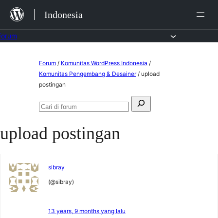
Lewat
Indonesia
ke
konten
Forum
Lewati
Forum
/
Komunitas WordPress Indonesia
/
ke
Komunitas Pengembang & Desainer
/
upload
postingan
konten
Mencari:
Cari
di
upload postingan
forum
sibray
(@sibray)
13 years, 9 months yang lalu