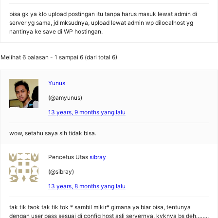
bisa gk ya klo upload postingan itu tanpa harus masuk lewat admin di
server yg sama, jd mksudnya, upload lewat admin wp dilocalhost yg
nantinya ke save di WP hostingan.
Melihat 6 balasan - 1 sampai 6 (dari total 6)
Yunus
(@amyunus)
13 years, 9 months yang lalu
wow, setahu saya sih tidak bisa.
Pencetus Utas
sibray
(@sibray)
13 years, 8 months yang lalu
tak tik taok tak tik tok * sambil mikir* gimana ya biar bisa, tentunya
dengan user pass sesuai di config host asli servernya. kyknya bs deh……..