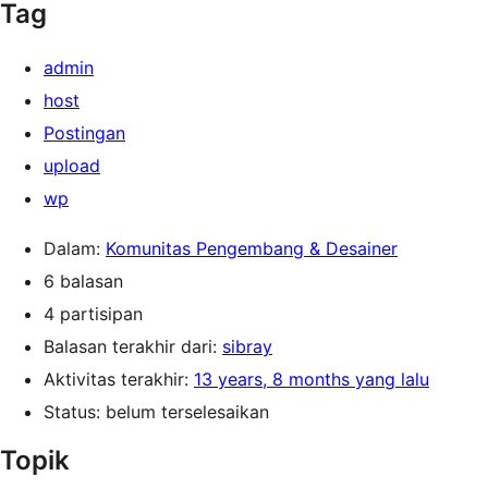
Tag
admin
host
Postingan
upload
wp
Dalam:
Komunitas Pengembang & Desainer
6 balasan
4 partisipan
Balasan terakhir dari:
sibray
Aktivitas terakhir:
13 years, 8 months yang lalu
Status: belum terselesaikan
Topik