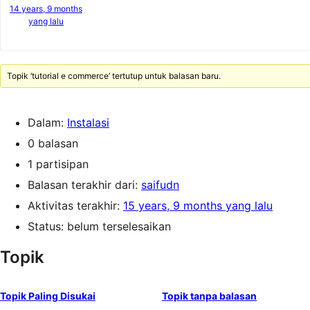
14 years, 9 months
yang lalu
Topik ‘tutorial e commerce’ tertutup untuk balasan baru.
Dalam:
Instalasi
0 balasan
1 partisipan
Balasan terakhir dari:
saifudn
Aktivitas terakhir:
15 years, 9 months yang lalu
Status: belum terselesaikan
Topik
Topik Paling Disukai
Topik tanpa balasan