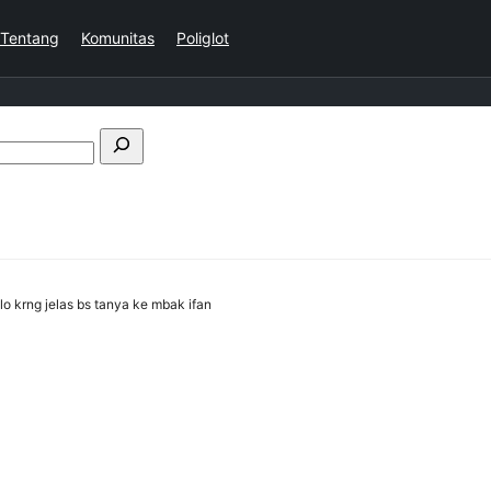
Tentang
Komunitas
Poliglot
Cari
di
forum
lo krng jelas bs tanya ke mbak ifan