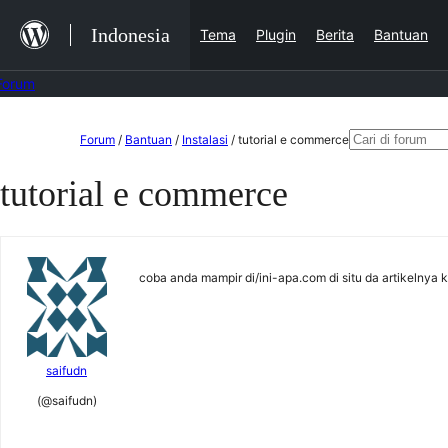
Lewat
Indonesia
Tema
Plugin
Berita
Bantuan
ke
konten
Forum
Lewati
Mencari:
Forum
/
Bantuan
/
Instalasi
/
tutorial e commerce
ke
tutorial e commerce
konten
coba anda mampir di/ini-apa.com di situ da artikelnya k
saifudn
(@saifudn)