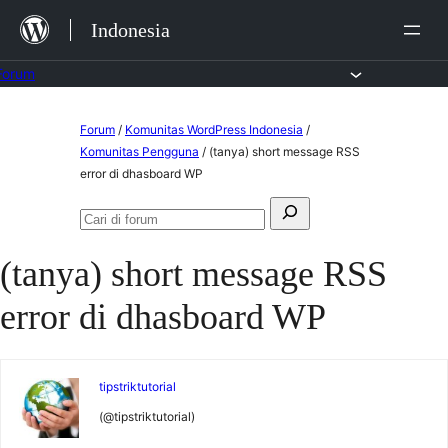
Lewat
Indonesia
ke
konten
Forum
Lewati
Forum
/
Komunitas WordPress Indonesia
/
ke
Komunitas Pengguna
/
(tanya) short message RSS
error di dhasboard WP
konten
Mencari:
Cari
di
(tanya) short message RSS
forum
error di dhasboard WP
tipstriktutorial
(@tipstriktutorial)