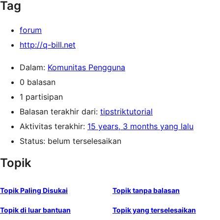
Tag
forum
http://q-bill.net
Dalam:
Komunitas Pengguna
0 balasan
1 partisipan
Balasan terakhir dari:
tipstriktutorial
Aktivitas terakhir:
15 years, 3 months yang lalu
Status: belum terselesaikan
Topik
Topik Paling Disukai
Topik tanpa balasan
Topik di luar bantuan
Topik yang terselesaikan