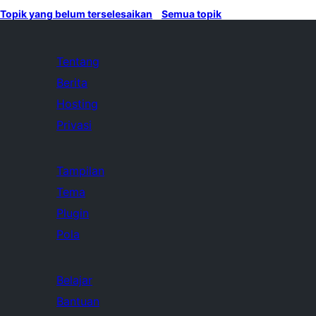
Topik yang belum terselesaikan
Semua topik
Tentang
Berita
Hosting
Privasi
Tampilan
Tema
Plugin
Pola
Belajar
Bantuan