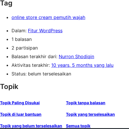
Tag
online store cream pemutih wajah
Dalam:
Fitur WordPress
1 balasan
2 partisipan
Balasan terakhir dari:
Nurron Shodiqin
Aktivitas terakhir:
10 years, 5 months yang lalu
Status: belum terselesaikan
Topik
Topik Paling Disukai
Topik tanpa balasan
Topik di luar bantuan
Topik yang terselesaikan
Topik yang belum terselesaikan
Semua topik