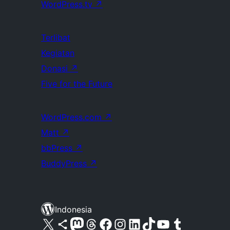
WordPress.tv
↗
Terlibat
Kegiatan
Donasi
↗
Five for the Future
WordPress.com
↗
Matt
↗
bbPress
↗
BuddyPress
↗
Indonesia
Kunjungi akun X (sebelumnya Twitter) kami
Visit our Bluesky account
Kunjungi akun Mastodon kami
Visit our Threads account
Kunjungi halaman Facebook kami
Kunjungi akun Instagram kami
Kunjungi akun LinkedIn kami
Visit our TikTok account
Kunjungi channel YouTube kami
Visit our Tumblr account