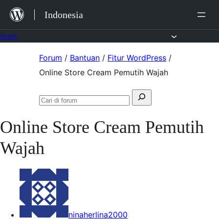
Lewat
Indonesia
ke
konten
Forum
Lewati
Forum
/
Bantuan
/
Fitur WordPress
/
ke
Online Store Cream Pemutih Wajah
konten
Mencari:
Cari
di
Online Store Cream Pemutih
forum
Wajah
ninaherlina2000