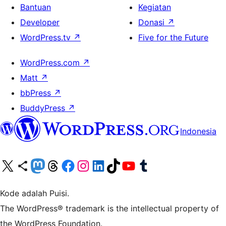
Bantuan
Kegiatan
Developer
Donasi
↗
WordPress.tv
↗
Five for the Future
WordPress.com
↗
Matt
↗
bbPress
↗
BuddyPress
↗
Indonesia
Kunjungi akun X (sebelumnya Twitter) kami
Visit our Bluesky account
Kunjungi akun Mastodon kami
Visit our Threads account
Kunjungi halaman Facebook kami
Kunjungi akun Instagram kami
Kunjungi akun LinkedIn kami
Visit our TikTok account
Kunjungi channel YouTube kami
Visit our Tumblr account
Kode adalah Puisi.
The WordPress® trademark is the intellectual property of
the WordPress Foundation.