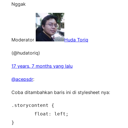
Nggak
Moderator
Huda Toriq
(@hudatoriq)
17 years, 7 months yang lalu
@acepsdr
:
Coba ditambahkan baris ini di stylesheet nya:
.storycontent {

	float: left;

}