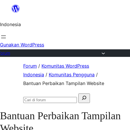
Lewat
ke
Indonesia
konten
Gunakan WordPress
Forum
Lewati
Forum
/
Komunitas WordPress
ke
Indonesia
/
Komunitas Pengguna
/
konten
Bantuan Perbaikan Tampilan Website
Mencari:
Cari
di
Bantuan Perbaikan Tampilan
forum
Website