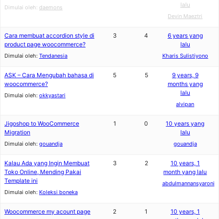
lalu
Dimulai oleh:
daemons
Devin Maeztri
Cara membuat accordion style di
3
4
6 years yang
product page woocommerce?
lalu
Dimulai oleh:
Tendanesia
Kharis Sulistiyono
ASK – Cara Mengubah bahasa di
5
5
9 years, 9
woocommerce?
months yang
lalu
Dimulai oleh:
okkyastari
alvipan
Jigoshop to WooCommerce
1
0
10 years yang
Migration
lalu
Dimulai oleh:
gouandja
gouandja
Kalau Ada yang Ingin Membuat
3
2
10 years, 1
Toko Online, Mending Pakai
month yang lalu
Template ini
abdulmannansyaroni
Dimulai oleh:
Koleksi boneka
Woocommerce my acount page
2
1
10 years, 1