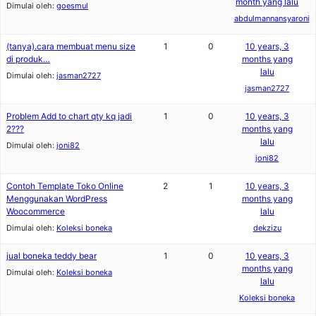
month yang lalu
Dimulai oleh:
goesmul
abdulmannansyaroni
(tanya).cara membuat menu size
1
0
10 years, 3
di produk…
months yang
lalu
Dimulai oleh:
jasman2727
jasman2727
Problem Add to chart qty kq jadi
1
0
10 years, 3
2???
months yang
lalu
Dimulai oleh:
joni82
joni82
Contoh Template Toko Online
2
1
10 years, 3
Menggunakan WordPress
months yang
Woocommerce
lalu
Dimulai oleh:
Koleksi boneka
dekzizu
jual boneka teddy bear
1
0
10 years, 3
months yang
Dimulai oleh:
Koleksi boneka
lalu
Koleksi boneka