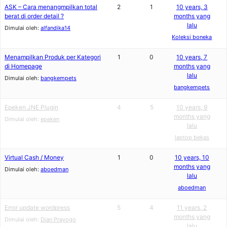
ASK – Cara menangmpilkan total
2
1
10 years, 3
berat di order detail ?
months yang
lalu
Dimulai oleh:
alfandika14
Koleksi boneka
Menampilkan Produk per Kategori
1
0
10 years, 7
di Homepage
months yang
lalu
Dimulai oleh:
bangkempets
bangkempets
Epeken JNE Plugin
4
5
10 years, 9
months yang
Dimulai oleh:
epeken
lalu
laptop bekas
Virtual Cash / Money
1
0
10 years, 10
months yang
Dimulai oleh:
aboedman
lalu
aboedman
Error update wordpress
5
4
11 years, 2
months yang
Dimulai oleh:
Dian Prayogo
lalu