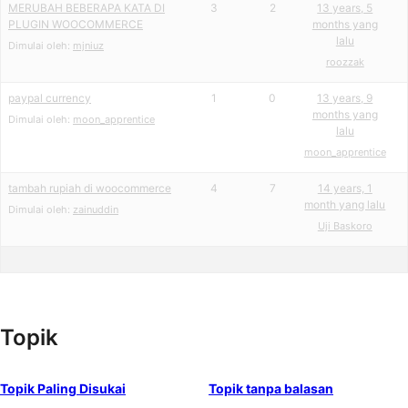
MERUBAH BEBERAPA KATA DI
3
2
13 years, 5
PLUGIN WOOCOMMERCE
months yang
lalu
Dimulai oleh:
mjniuz
roozzak
paypal currency
1
0
13 years, 9
months yang
Dimulai oleh:
moon_apprentice
lalu
moon_apprentice
tambah rupiah di woocommerce
4
7
14 years, 1
month yang lalu
Dimulai oleh:
zainuddin
Uji Baskoro
Topik
Topik Paling Disukai
Topik tanpa balasan