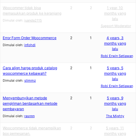
Woocommer tidak bisa
2
2
1 year, 10
memasukkan produk ke keranjang
months yang
lalu
Dimulai oleh:
juanda2115
Support Moderator
Error Form Order Woocommerce
2
1
4 years, 3
months yang
Dimulai oleh:
infohdi
lalu
Robi Erwin Setiawan
Cara align harga produk catalog
2
1
5 years, 5
woocommerce kebawah?
months yang
lalu
Dimulai oleh:
slimmz
Robi Erwin Setiawan
Menyembunyikan metode
2
1
5 years, 9
pengiriman berdasarkan metode
months yang
pembayaran
lalu
Dimulai oleh:
rasnnn
The Mighty
Woocommerce tidak menampilkan
2
2
5 years, 11
box pemesanan.
months yang