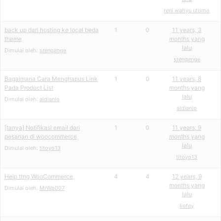
reni wahyu utomo
back up dari hosting ke local beda
1
0
11 years, 3
theme
months yang
lalu
Dimulai oleh:
srengenge
srengenge
Bagaimana Cara Menghapus Link
1
0
11 years, 8
Pada Product List
months yang
lalu
Dimulai oleh:
aldianlo
aldianlo
[tanya] Notifikasi email dari
1
0
11 years, 9
pesanan di woocommerce
months yang
lalu
Dimulai oleh:
titoyo13
titoyo13
Help ttng WooCommerce
4
4
12 years, 9
months yang
Dimulai oleh:
MrWp007
lalu
liofey