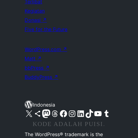
Terlibat
Kegiatan
Donasi
↗
Five for the Future
WordPress.com
↗
Matt
↗
bbPress
↗
BuddyPress
↗
Indonesia
Kunjungi akun X (sebelumnya Twitter) kami
Visit our Bluesky account
Kunjungi akun Mastodon kami
Visit our Threads account
Kunjungi halaman Facebook kami
Kunjungi akun Instagram kami
Kunjungi akun LinkedIn kami
Visit our TikTok account
Kunjungi channel YouTube kami
Visit our Tumblr account
KODE ADALAH PUISI.
The WordPress® trademark is the