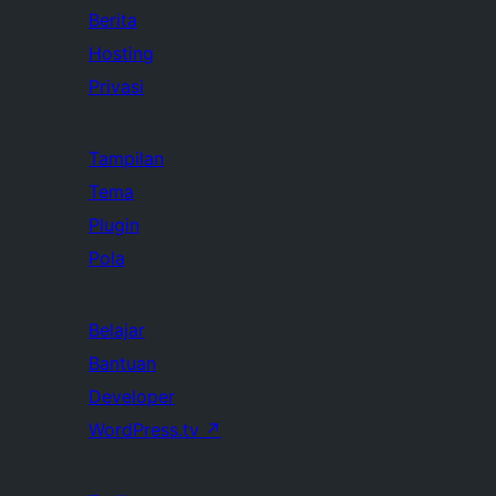
Berita
Hosting
Privasi
Tampilan
Tema
Plugin
Pola
Belajar
Bantuan
Developer
WordPress.tv
↗