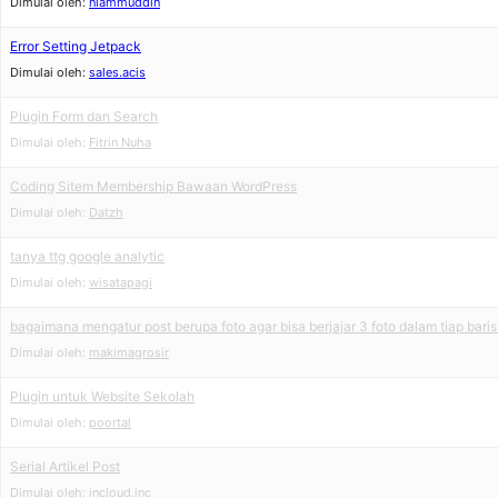
Dimulai oleh:
niammuddin
Error Setting Jetpack
Dimulai oleh:
sales.acis
Plugin Form dan Search
Dimulai oleh:
Fitrin Nuha
Coding Sitem Membership Bawaan WordPress
Dimulai oleh:
Datzh
tanya ttg google analytic
Dimulai oleh:
wisatapagi
bagaimana mengatur post berupa foto agar bisa berjajar 3 foto dalam tiap baris
Dimulai oleh:
makimagrosir
Plugin untuk Website Sekolah
Dimulai oleh:
poortal
Serial Artikel Post
Dimulai oleh:
incloud.inc