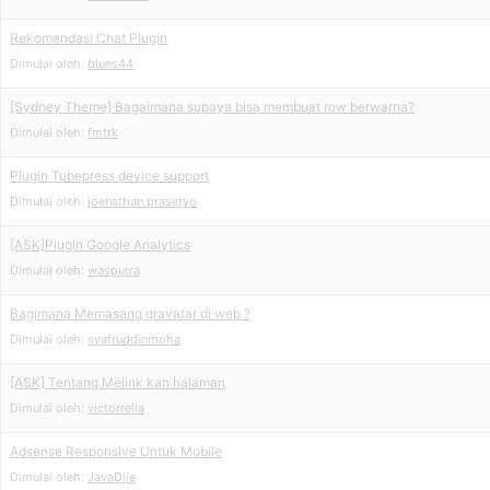
Rekomendasi Chat Plugin
Dimulai oleh:
blues44
[Sydney Theme] Bagaimana supaya bisa membuat row berwarna?
Dimulai oleh:
fmtrk
Plugin Tubepress device support
Dimulai oleh:
joenathan.prasetyo
[ASK]Plugin Google Analytics
Dimulai oleh:
wasputra
Bagimana Memasang gravatar di web ?
Dimulai oleh:
syafruddinmoha
[ASK] Tentang Melink kan halaman
Dimulai oleh:
victorrella
Adsense Responsive Untuk Mobile
Dimulai oleh:
JavaDjie