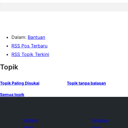
Dalam:
Bantuan
RSS Pos Terbaru
RSS Topik Terkini
Topik
Topik Paling Disukai
Topik tanpa balasan
Semua topik
Tentang
Tampilan
Berita
Tema