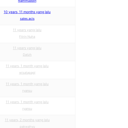
niammuddin
10 years, 11 months yang lalu
sales.acis
11 years yang lalu
Fitrin Nuha
11 years yang lalu
Datzh
11 years, 1 month yang lalu
wisatapagi
11 years, 1 month yang lalu
ryansu
11 years, 1 month yang lalu
ryansu
11 years, 2 months yang lalu
pakwahyu