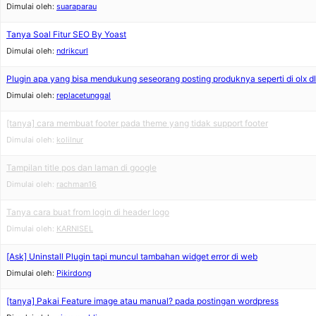
Dimulai oleh:
suaraparau
Tanya Soal Fitur SEO By Yoast
Dimulai oleh:
ndrikcurl
Plugin apa yang bisa mendukung seseorang posting produknya seperti di olx dl
Dimulai oleh:
replacetunggal
[tanya] cara membuat footer pada theme yang tidak support footer
Dimulai oleh:
kolilnur
Tampilan title pos dan laman di google
Dimulai oleh:
rachman16
Tanya cara buat from login di header logo
Dimulai oleh:
KARNISEL
[Ask] Uninstall Plugin tapi muncul tambahan widget error di web
Dimulai oleh:
Pikirdong
[tanya] Pakai Feature image atau manual? pada postingan wordpress