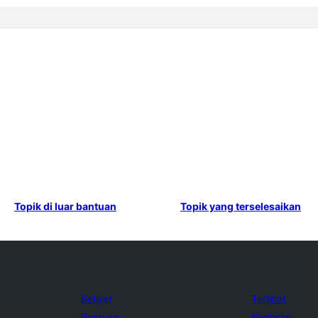
Topik di luar bantuan
Topik yang terselesaikan
Belajar
Terlibat
Bantuan
Kegiatan