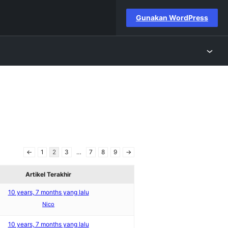
Gunakan WordPress
←
1
2
3
…
7
8
9
→
Artikel Terakhir
10 years, 7 months yang lalu
Nico
10 years, 7 months yang lalu