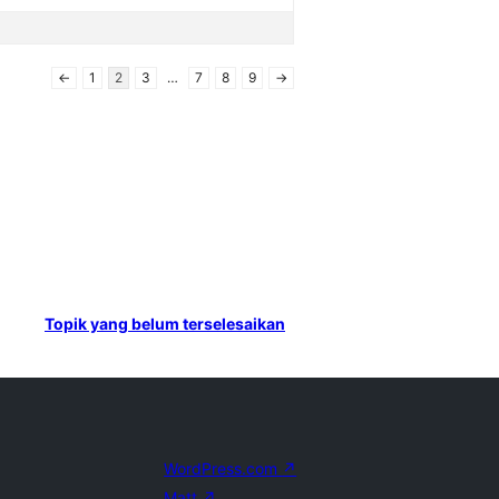
←
1
2
3
…
7
8
9
→
Topik yang belum terselesaikan
WordPress.com
↗
Matt
↗