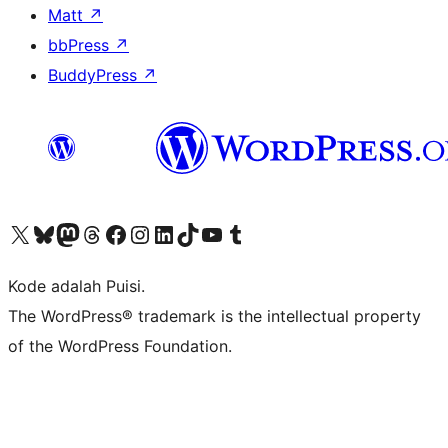
Matt
↗
bbPress
↗
BuddyPress
↗
Kunjungi akun X (sebelumnya Twitter) kami
Visit our Bluesky account
Kunjungi akun Mastodon kami
Visit our Threads account
Kunjungi halaman Facebook kami
Kunjungi akun Instagram kami
Kunjungi akun LinkedIn kami
Visit our TikTok account
Kunjungi channel YouTube kami
Visit our Tumblr account
Kode adalah Puisi.
The WordPress® trademark is the intellectual property
of the WordPress Foundation.