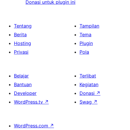
Donasi untuk plugin ini
Tentang
Tampilan
Berita
Tema
Hosting
Plugin
Privasi
Pola
Belajar
Terlibat
Bantuan
Kegiatan
Developer
Donasi
↗
WordPress.tv
↗
Swag
↗
WordPress.com
↗