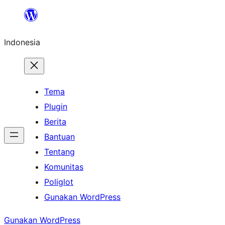
Lewati
ke
Indonesia
konten
Tema
Plugin
Berita
Bantuan
Tentang
Komunitas
Poliglot
Gunakan WordPress
Gunakan WordPress