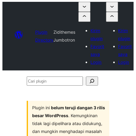
Kirim
Kirim
Plugin
Zidithemes
plugin
plugin
Directory
Jumbotron
Favorit
Favorit
saya
saya
Login
Login
Cari
plugin
Plugin ini
belum teruji dangan 3 rilis
besar WordPress
. Kemungkinan
tidak lagi dipelihara atau didukung,
dan mungkin menghadapi masalah