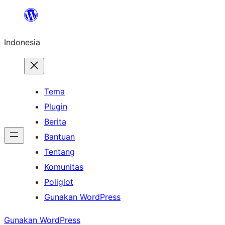
Lewati
ke
Indonesia
konten
Tema
Plugin
Berita
Bantuan
Tentang
Komunitas
Poliglot
Gunakan WordPress
Gunakan WordPress