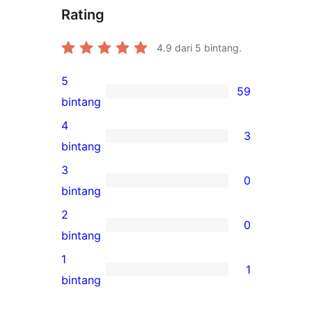
Rating
4.9
dari 5 bintang.
5
59
59
bintang
ulasan
4
3
5-
3
bintang
bintang
ulasan
3
0
4-
0
bintang
bintang
ulasan
2
0
3-
0
bintang
bintang
ulasan
1
1
2-
1
bintang
bintang
ulasan