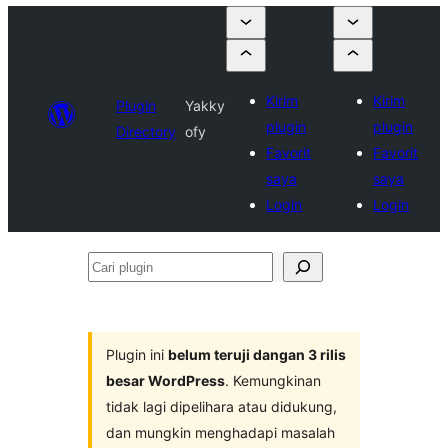
Kirim
Kirim
Plugin
Yakky
plugin
plugin
Directory
ofy
Favorit
Favorit
saya
saya
Login
Login
Cari
plugin
Plugin ini
belum teruji dangan 3 rilis
besar WordPress
. Kemungkinan
tidak lagi dipelihara atau didukung,
dan mungkin menghadapi masalah