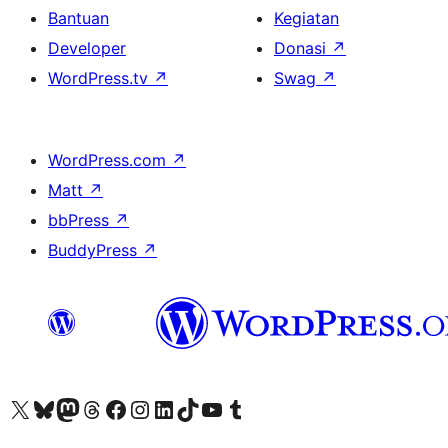
Bantuan
Kegiatan
Developer
Donasi
↗
WordPress.tv
↗
Swag
↗
WordPress.com
↗
Matt
↗
bbPress
↗
BuddyPress
↗
Kunjungi akun X (sebelumnya Twitter) kami
Visit our Bluesky account
Kunjungi akun Mastodon kami
Visit our Threads account
Kunjungi halaman Facebook kami
Kunjungi akun Instagram kami
Kunjungi akun LinkedIn kami
Visit our TikTok account
Kunjungi channel YouTube kami
Visit our Tumblr account