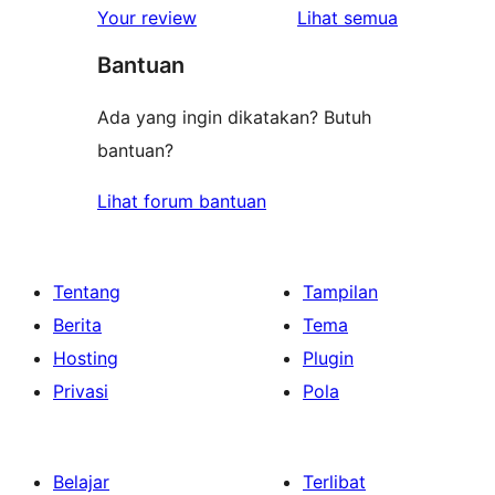
1-
ulasan
Your review
Lihat semua
bintang
Bantuan
Ada yang ingin dikatakan? Butuh
bantuan?
Lihat forum bantuan
Tentang
Tampilan
Berita
Tema
Hosting
Plugin
Privasi
Pola
Belajar
Terlibat