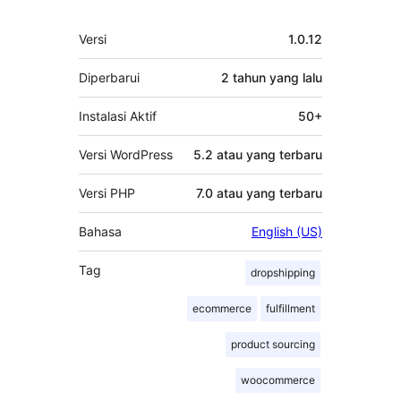
Meta
Versi
1.0.12
Diperbarui
2 tahun
yang lalu
Instalasi Aktif
50+
Versi WordPress
5.2 atau yang terbaru
Versi PHP
7.0 atau yang terbaru
Bahasa
English (US)
Tag
dropshipping
ecommerce
fulfillment
product sourcing
woocommerce