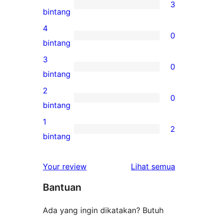
3
3
bintang
ulasan
4
0
5-
0
bintang
bintang
ulasan
3
0
4-
0
bintang
bintang
ulasan
2
0
3-
0
bintang
bintang
ulasan
1
2
2-
2
bintang
bintang
ulasan
1-
ulasan
Your review
Lihat semua
bintang
Bantuan
Ada yang ingin dikatakan? Butuh