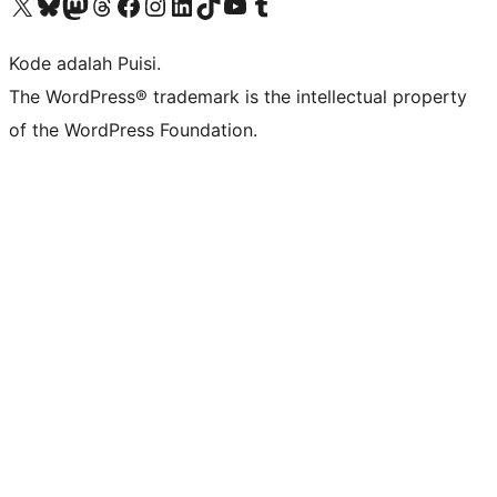
Kunjungi akun X (sebelumnya Twitter) kami
Visit our Bluesky account
Kunjungi akun Mastodon kami
Visit our Threads account
Kunjungi halaman Facebook kami
Kunjungi akun Instagram kami
Kunjungi akun LinkedIn kami
Visit our TikTok account
Kunjungi channel YouTube kami
Visit our Tumblr account
Kode adalah Puisi.
The WordPress® trademark is the intellectual property
of the WordPress Foundation.