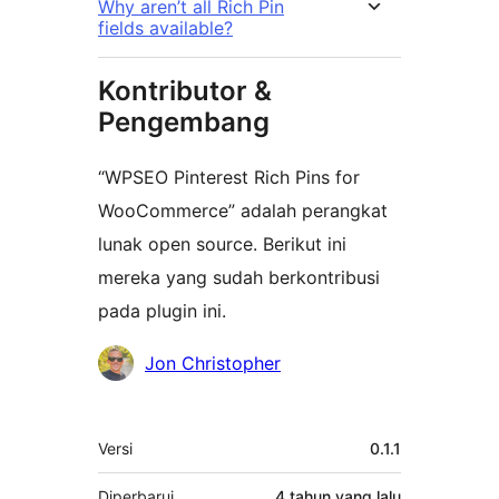
Why aren’t all Rich Pin
fields available?
Kontributor &
Pengembang
“WPSEO Pinterest Rich Pins for
WooCommerce” adalah perangkat
lunak open source. Berikut ini
mereka yang sudah berkontribusi
pada plugin ini.
Kontributor
Jon Christopher
Meta
Versi
0.1.1
Diperbarui
4 tahun
yang lalu