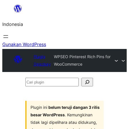
Lewati
ke
Indonesia
konten
Gunakan WordPress
Plugin
WPSEO Pinterest Rich Pins for
Directory
WooCommerce
Cari
plugin
Plugin ini
belum teruji dangan 3 rilis
besar WordPress
. Kemungkinan
tidak lagi dipelihara atau didukung,