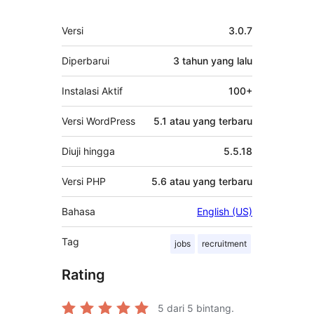
Meta
Versi
3.0.7
Diperbarui
3 tahun
yang lalu
Instalasi Aktif
100+
Versi WordPress
5.1 atau yang terbaru
Diuji hingga
5.5.18
Versi PHP
5.6 atau yang terbaru
Bahasa
English (US)
Tag
jobs
recruitment
Rating
5
dari 5 bintang.