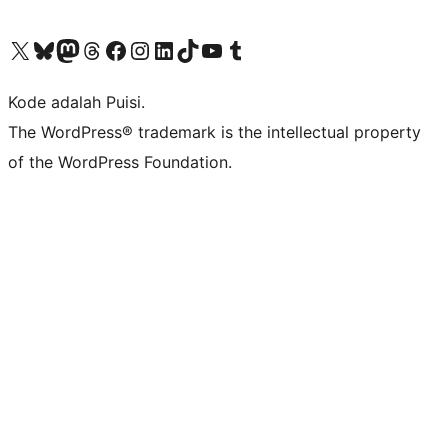
Kunjungi akun X (sebelumnya Twitter) kami
Visit our Bluesky account
Kunjungi akun Mastodon kami
Visit our Threads account
Kunjungi halaman Facebook kami
Kunjungi akun Instagram kami
Kunjungi akun LinkedIn kami
Visit our TikTok account
Kunjungi channel YouTube kami
Visit our Tumblr account
Kode adalah Puisi.
The WordPress® trademark is the intellectual property
of the WordPress Foundation.