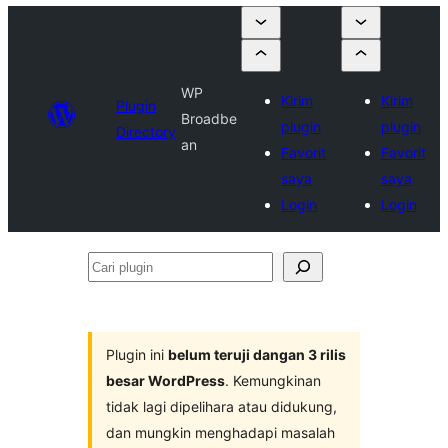
WP
Kirim
Kirim
Plugin
Broadbe
plugin
plugin
Directory
an
Favorit
Favorit
saya
saya
Login
Login
Cari
plugin
Plugin ini
belum teruji dangan 3 rilis
besar WordPress
. Kemungkinan
tidak lagi dipelihara atau didukung,
dan mungkin menghadapi masalah