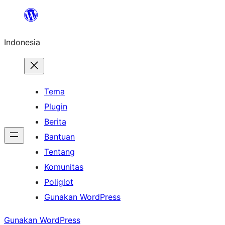
Lewati
ke
Indonesia
konten
Tema
Plugin
Berita
Bantuan
Tentang
Komunitas
Poliglot
Gunakan WordPress
Gunakan WordPress