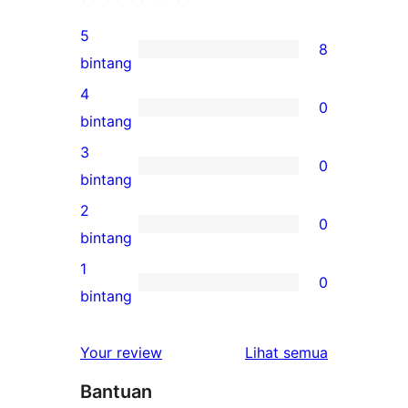
5
8
8
bintang
ulasan
4
0
5-
0
bintang
bintang
ulasan
3
0
4-
0
bintang
bintang
ulasan
2
0
3-
0
bintang
bintang
ulasan
1
0
2-
0
bintang
bintang
ulasan
1-
ulasan
Your review
Lihat semua
bintang
Bantuan