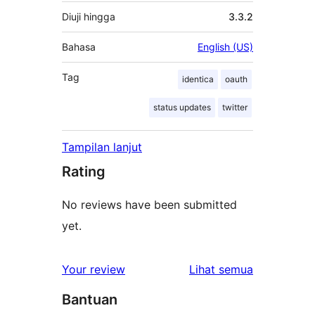
Diuji hingga
3.3.2
Bahasa
English (US)
Tag
identica
oauth
status updates
twitter
Tampilan lanjut
Rating
No reviews have been submitted
yet.
ulasan
Your review
Lihat semua
Bantuan