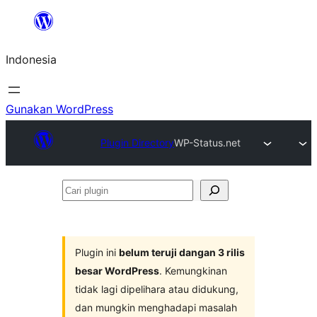
Lewati
ke
Indonesia
konten
Gunakan WordPress
Plugin Directory
WP-Status.net
Cari
plugin
Plugin ini
belum teruji dangan 3 rilis
besar WordPress
. Kemungkinan
tidak lagi dipelihara atau didukung,
dan mungkin menghadapi masalah