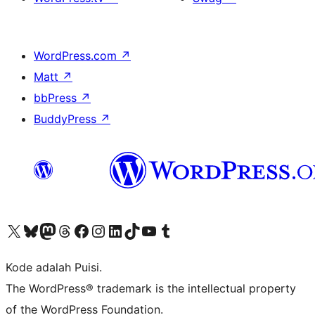
WordPress.com
↗
Matt
↗
bbPress
↗
BuddyPress
↗
Kunjungi akun X (sebelumnya Twitter) kami
Visit our Bluesky account
Kunjungi akun Mastodon kami
Visit our Threads account
Kunjungi halaman Facebook kami
Kunjungi akun Instagram kami
Kunjungi akun LinkedIn kami
Visit our TikTok account
Kunjungi channel YouTube kami
Visit our Tumblr account
Kode adalah Puisi.
The WordPress® trademark is the intellectual property
of the WordPress Foundation.