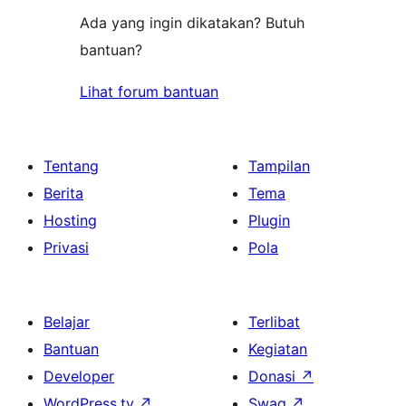
Ada yang ingin dikatakan? Butuh
bantuan?
Lihat forum bantuan
Tentang
Tampilan
Berita
Tema
Hosting
Plugin
Privasi
Pola
Belajar
Terlibat
Bantuan
Kegiatan
Developer
Donasi
↗
WordPress.tv
↗
Swag
↗