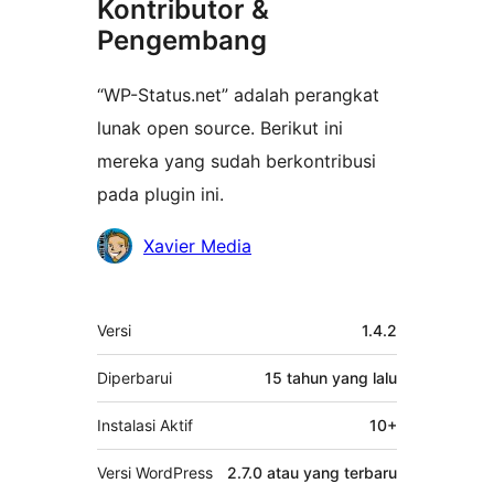
Kontributor &
Pengembang
“WP-Status.net” adalah perangkat
lunak open source. Berikut ini
mereka yang sudah berkontribusi
pada plugin ini.
Kontributor
Xavier Media
Meta
Versi
1.4.2
Diperbarui
15 tahun
yang lalu
Instalasi Aktif
10+
Versi WordPress
2.7.0 atau yang terbaru