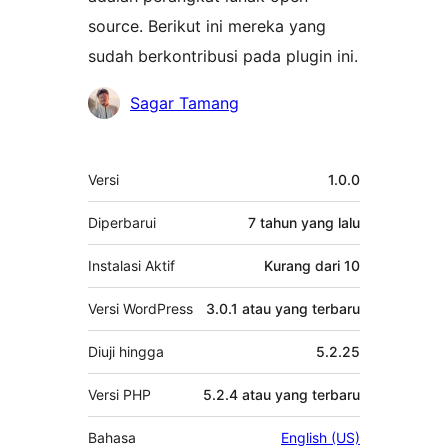
source. Berikut ini mereka yang
sudah berkontribusi pada plugin ini.
Kontributor
Sagar Tamang
Meta
Versi
1.0.0
Diperbarui
7 tahun
yang lalu
Instalasi Aktif
Kurang dari 10
Versi WordPress
3.0.1 atau yang terbaru
Diuji hingga
5.2.25
Versi PHP
5.2.4 atau yang terbaru
Bahasa
English (US)