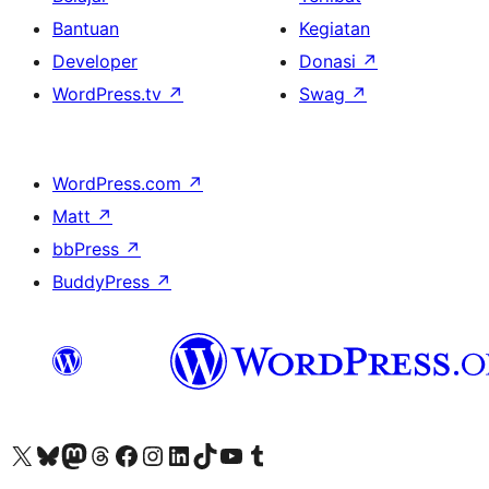
Bantuan
Kegiatan
Developer
Donasi
↗
WordPress.tv
↗
Swag
↗
WordPress.com
↗
Matt
↗
bbPress
↗
BuddyPress
↗
Kunjungi akun X (sebelumnya Twitter) kami
Visit our Bluesky account
Kunjungi akun Mastodon kami
Visit our Threads account
Kunjungi halaman Facebook kami
Kunjungi akun Instagram kami
Kunjungi akun LinkedIn kami
Visit our TikTok account
Kunjungi channel YouTube kami
Visit our Tumblr account