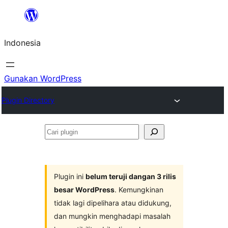
Lewati
ke
Indonesia
konten
Gunakan WordPress
Plugin Directory
Cari
plugin
Plugin ini
belum teruji dangan 3 rilis
besar WordPress
. Kemungkinan
tidak lagi dipelihara atau didukung,
dan mungkin menghadapi masalah