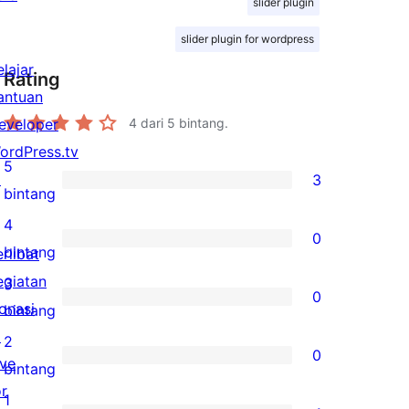
slider plugin
slider plugin for wordpress
elajar
Rating
antuan
eveloper
4
dari 5 bintang.
ordPress.tv
5
↗
3
3
bintang
ulasan
4
0
5-
0
bintang
erlibat
bintang
ulasan
egiatan
3
0
4-
onasi
0
bintang
bintang
↗
ulasan
2
0
ive
3-
0
bintang
or
bintang
ulasan
1