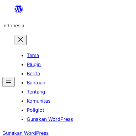
Lewati
ke
Indonesia
konten
Tema
Plugin
Berita
Bantuan
Tentang
Komunitas
Poliglot
Gunakan WordPress
Gunakan WordPress