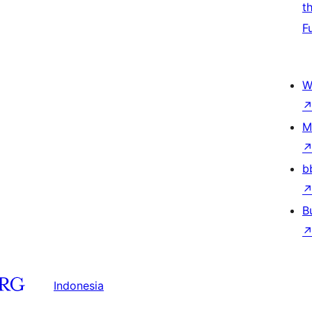
t
F
W
M
b
B
Indonesia