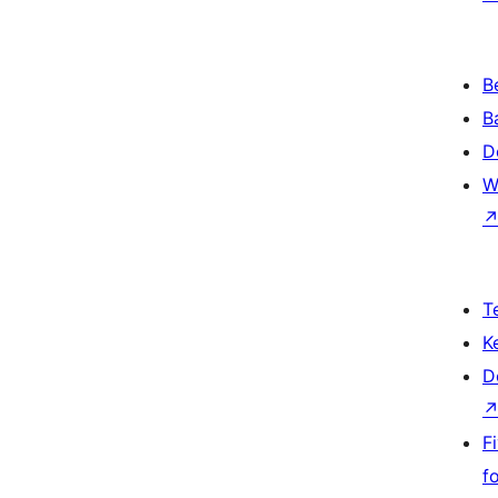
B
B
D
W
T
K
D
F
f