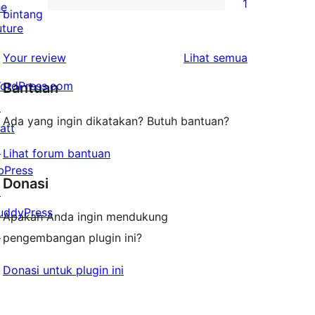
1
he
2-
1
bintang
uture
bintang
ulasan
1-
ulasan
Your review
Lihat semua
bintang
ordPress.com
Bantuan
↗
Ada yang ingin dikatakan? Butuh bantuan?
att
↗
Lihat forum bantuan
bPress
Donasi
↗
uddyPress
Apakah Anda ingin mendukung
↗
pengembangan plugin ini?
Donasi untuk plugin ini