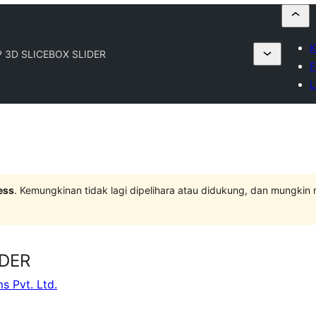
K
 3D SLICEBOX SLIDER
F
L
ess
. Kemungkinan tidak lagi dipelihara atau didukung, dan mungkin
IDER
 Pvt. Ltd.