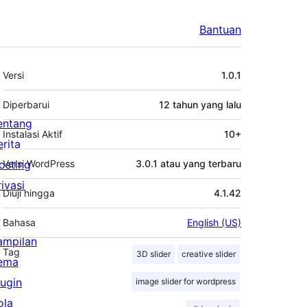
Bantuan
Meta
Versi
1.0.1
Diperbarui
12 tahun
yang lalu
entang
Instalasi Aktif
10+
erita
osting
Versi WordPress
3.0.1 atau yang terbaru
rivasi
Diuji hingga
4.1.42
Bahasa
English (US)
ampilan
Tag
3D slider
creative slider
ema
lugin
image slider for wordpress
ola