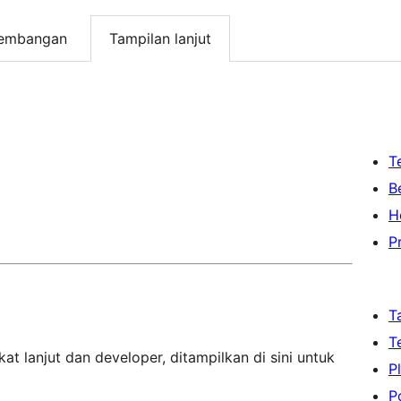
embangan
Tampilan lanjut
T
B
H
P
T
T
at lanjut dan developer, ditampilkan di sini untuk
P
P