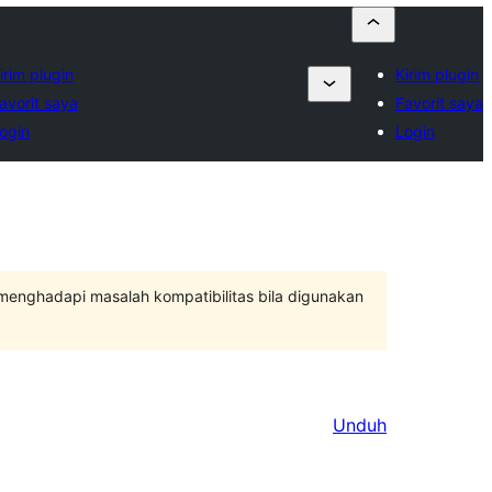
irim plugin
Kirim plugin
avorit saya
Favorit saya
ogin
Login
 menghadapi masalah kompatibilitas bila digunakan
Unduh