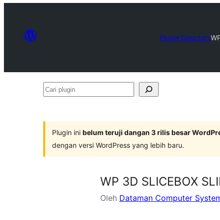
Plugin Directory
WP
Cari
plugin
Plugin ini
belum teruji dangan 3 rilis besar WordPr
dengan versi WordPress yang lebih baru.
WP 3D SLICEBOX SL
Oleh
Dataman Computer Systems