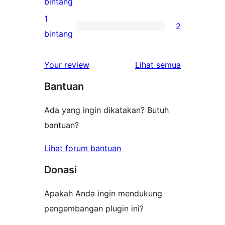
0
bintang
bintang
ulasan
1
2
2-
2
bintang
bintang
ulasan
1-
ulasan
Your review
Lihat semua
bintang
Bantuan
Ada yang ingin dikatakan? Butuh
bantuan?
Lihat forum bantuan
Donasi
Apakah Anda ingin mendukung
pengembangan plugin ini?