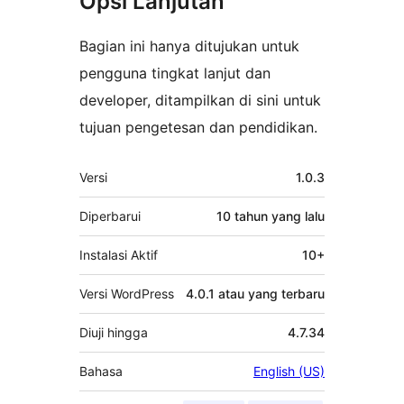
Opsi Lanjutan
Bagian ini hanya ditujukan untuk
pengguna tingkat lanjut dan
developer, ditampilkan di sini untuk
tujuan pengetesan dan pendidikan.
Meta
Versi
1.0.3
Diperbarui
10 tahun
yang lalu
Instalasi Aktif
10+
Versi WordPress
4.0.1 atau yang terbaru
Diuji hingga
4.7.34
Bahasa
English (US)