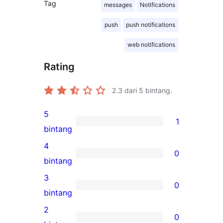
Tag
messages
Notifications
push
push notifications
web notifications
Rating
2.3
dari 5 bintang.
5
1
1
bintang
ulasan
4
0
5-
0
bintang
bintang
ulasan
3
0
4-
0
bintang
bintang
ulasan
2
0
3-