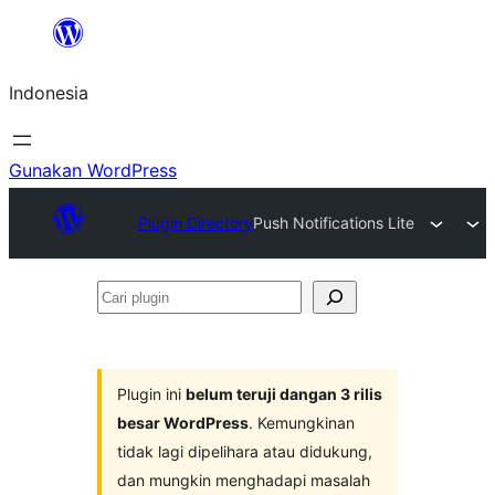
Lewati
ke
Indonesia
konten
Gunakan WordPress
Plugin Directory
Push Notifications Lite
Cari
plugin
Plugin ini
belum teruji dangan 3 rilis
besar WordPress
. Kemungkinan
tidak lagi dipelihara atau didukung,
dan mungkin menghadapi masalah