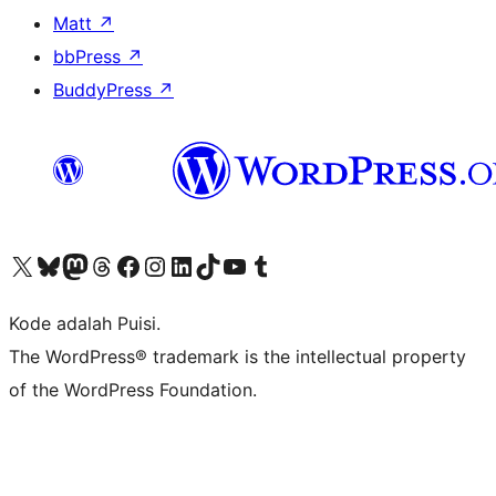
Matt
↗
bbPress
↗
BuddyPress
↗
Kunjungi akun X (sebelumnya Twitter) kami
Visit our Bluesky account
Kunjungi akun Mastodon kami
Visit our Threads account
Kunjungi halaman Facebook kami
Kunjungi akun Instagram kami
Kunjungi akun LinkedIn kami
Visit our TikTok account
Kunjungi channel YouTube kami
Visit our Tumblr account
Kode adalah Puisi.
The WordPress® trademark is the intellectual property
of the WordPress Foundation.