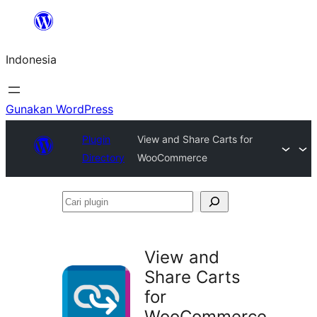
Lewati
ke
Indonesia
konten
Gunakan WordPress
Plugin
View and Share Carts for
Directory
WooCommerce
Cari
plugin
View and
Share Carts
for
WooCommerce