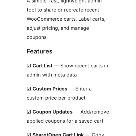
A simple, fast, lightweight admin
tool to share or recreate recent
WooCommerce carts. Label carts,
adjust pricing, and manage
coupons.
Features
☑
Cart List
— Show recent carts in
admin with meta data
☑
Custom Prices
— Enter a
custom price per product
☑
Coupon Updates
— Add/remove
applied coupons for a saved cart
☑
Share/Open Cart Link
— Copy