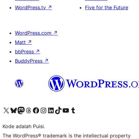
WordPress.tv
↗
Five for the Future
WordPress.com
↗
Matt
↗
bbPress
↗
BuddyPress
↗
Kunjungi akun X (sebelumnya Twitter) kami
Visit our Bluesky account
Kunjungi akun Mastodon kami
Visit our Threads account
Kunjungi halaman Facebook kami
Kunjungi akun Instagram kami
Kunjungi akun LinkedIn kami
Visit our TikTok account
Kunjungi channel YouTube kami
Visit our Tumblr account
Kode adalah Puisi.
The WordPress® trademark is the intellectual property