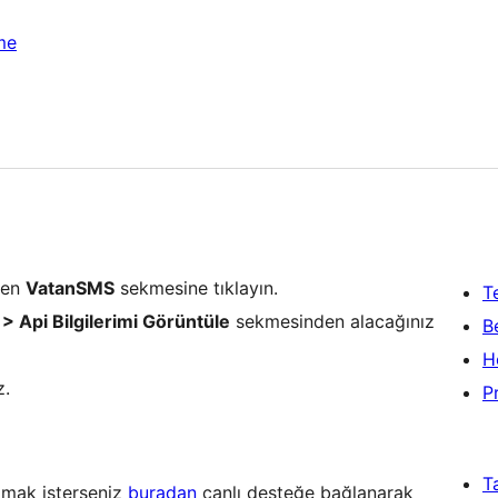
me
üden
VatanSMS
sekmesine tıklayın.
T
 > Api Bilgilerimi Görüntüle
sekmesinden alacağınız
B
H
z.
P
T
lmak isterseniz
buradan
canlı desteğe bağlanarak