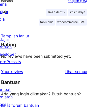
Bahasa
English (US)
ema
lugin
Tag
sms eklentisi
sms turkiye
ola
toplu sms
woocommerce SMS
Tampilan lanjut
elajar
Rating
antuan
eveloper
No reviews have been submitted yet.
ordPress.tv
↗
ulasan
Your review
Lihat semua
Bantuan
erlibat
Ada yang ingin dikatakan? Butuh bantuan?
egiatan
onasi
Lihat forum bantuan