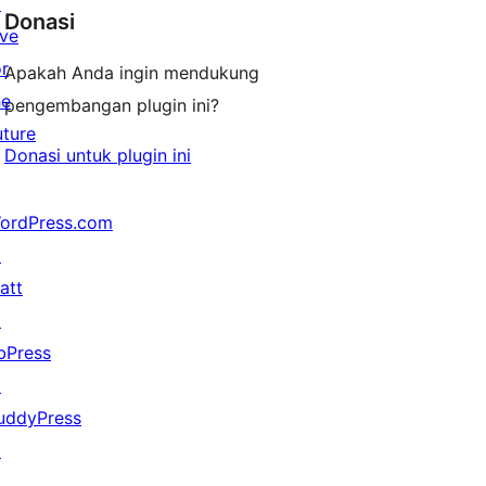
↗
Donasi
ive
or
Apakah Anda ingin mendukung
he
pengembangan plugin ini?
uture
Donasi untuk plugin ini
ordPress.com
↗
att
↗
bPress
↗
uddyPress
↗