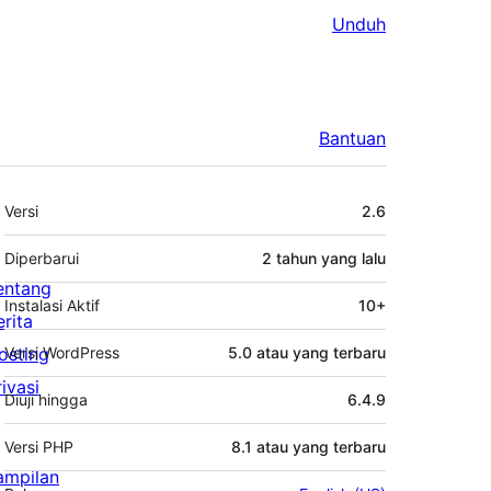
Unduh
Bantuan
Meta
Versi
2.6
Diperbarui
2 tahun
yang lalu
entang
Instalasi Aktif
10+
erita
osting
Versi WordPress
5.0 atau yang terbaru
rivasi
Diuji hingga
6.4.9
Versi PHP
8.1 atau yang terbaru
ampilan