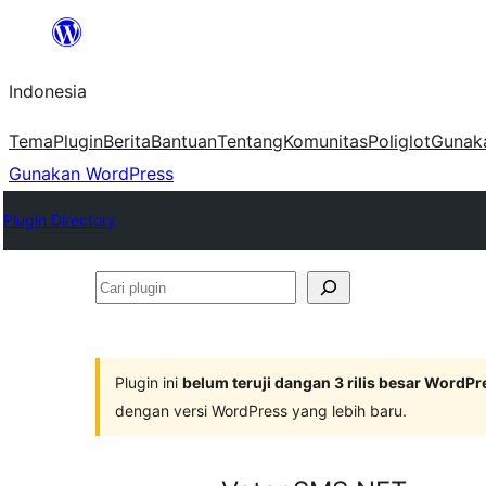
Lewati
ke
Indonesia
konten
Tema
Plugin
Berita
Bantuan
Tentang
Komunitas
Poliglot
Gunak
Gunakan WordPress
Plugin Directory
Cari
plugin
Plugin ini
belum teruji dangan 3 rilis besar WordPr
dengan versi WordPress yang lebih baru.