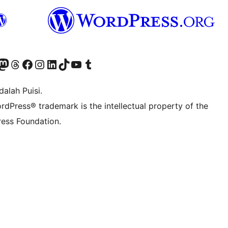
r Bluesky account
jungi akun Mastodon kami
Visit our Threads account
Kunjungi halaman Facebook kami
Kunjungi akun Instagram kami
Kunjungi akun LinkedIn kami
Visit our TikTok account
Kunjungi channel YouTube kami
Visit our Tumblr account
alah Puisi.
rdPress® trademark is the intellectual property of the
ess Foundation.