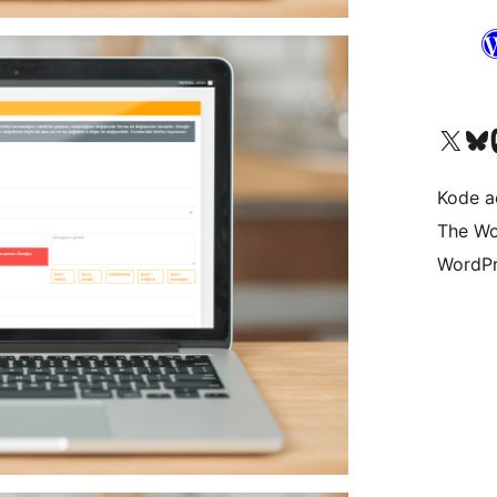
Kunjungi akun X (sebelumnya Twitter) kami
Visit ou
Kun
Kode ad
The Wo
WordPr