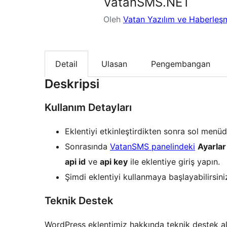
VatanSMS.NET
Oleh
Vatan Yazılım ve Haberleş
Detail
Ulasan
Pengembangan
Deskripsi
Kullanım Detayları
Eklentiyi etkinleştirdikten sonra sol men
Sonrasında
VatanSMS panelindeki
Ayarlar
api id
ve
api key
ile eklentiye giriş yapın.
Şimdi eklentiyi kullanmaya başlayabilirsini
Teknik Destek
WordPress eklentimiz hakkında teknik destek a