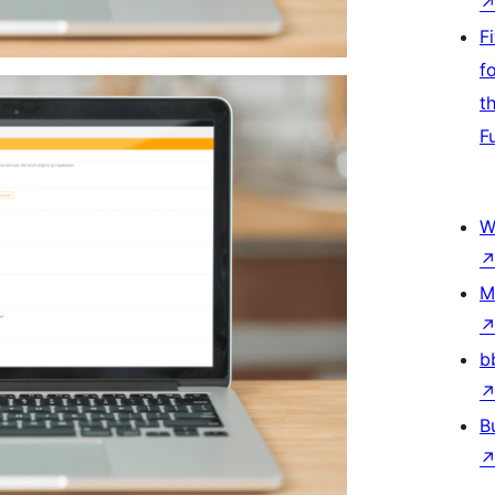
F
f
t
F
W
M
b
B