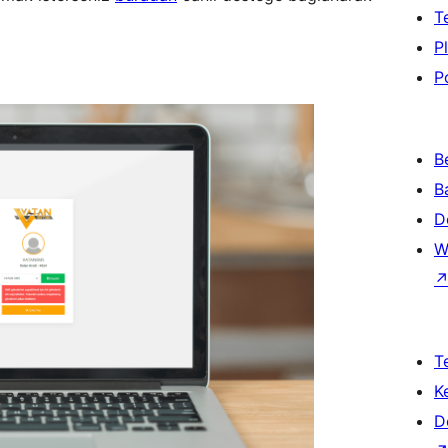
T
P
P
B
B
D
W
T
K
D